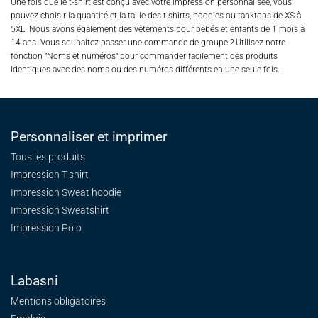
Une fois que le t-shirt est conçu avec votre impression personnalisée, vous
pouvez choisir la quantité et la taille des t-shirts, hoodies ou tanktops de XS à
5XL. Nous avons également des vêtements pour bébés et enfants de 1 mois à
14 ans. Vous souhaitez passer une commande de groupe ? Utilisez notre
fonction "Noms et numéros" pour commander facilement des produits
identiques avec des noms ou des numéros différents en une seule fois.
Personnaliser et imprimer
Tous les produits
Impression T-shirt
Impression Sweat
hoodie
Impression Sweatshirt
Impression Polo
Labasni
Mentions obligatoires