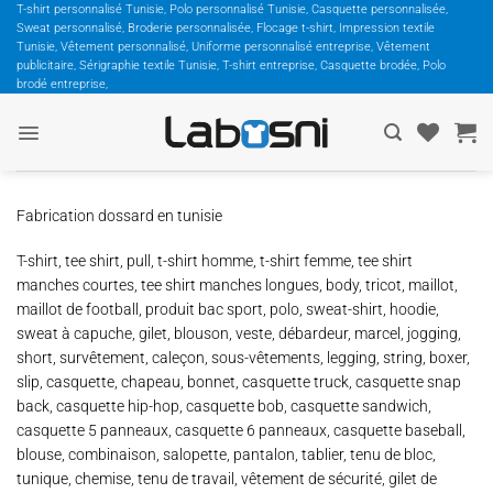
Passer
T-shirt personnalisé Tunisie, Polo personnalisé Tunisie, Casquette personnalisée,
Sweat personnalisé, Broderie personnalisée, Flocage t-shirt, Impression textile
au
Tunisie, Vêtement personnalisé, Uniforme personnalisé entreprise, Vêtement
contenu
publicitaire, Sérigraphie textile Tunisie, T-shirt entreprise, Casquette brodée, Polo
brodé entreprise,
Fabrication dossard en tunisie
T-shirt, tee shirt, pull, t-shirt homme, t-shirt femme, tee shirt
manches courtes, tee shirt manches longues, body, tricot, maillot,
maillot de football, produit bac sport, polo, sweat-shirt, hoodie,
sweat à capuche, gilet, blouson, veste, débardeur, marcel, jogging,
short, survêtement, caleçon, sous-vêtements, legging, string, boxer,
slip, casquette, chapeau, bonnet, casquette truck, casquette snap
back, casquette hip-hop, casquette bob, casquette sandwich,
casquette 5 panneaux, casquette 6 panneaux, casquette baseball,
blouse, combinaison, salopette, pantalon, tablier, tenu de bloc,
tunique, chemise, tenu de travail, vêtement de sécurité, gilet de