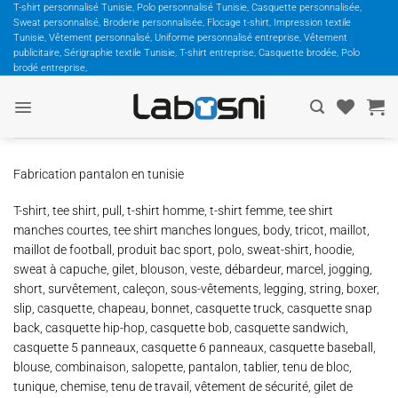
Passer
T-shirt personnalisé Tunisie, Polo personnalisé Tunisie, Casquette personnalisée,
Sweat personnalisé, Broderie personnalisée, Flocage t-shirt, Impression textile
au
Tunisie, Vêtement personnalisé, Uniforme personnalisé entreprise, Vêtement
contenu
publicitaire, Sérigraphie textile Tunisie, T-shirt entreprise, Casquette brodée, Polo
brodé entreprise,
Fabrication pantalon en tunisie
T-shirt, tee shirt, pull, t-shirt homme, t-shirt femme, tee shirt
manches courtes, tee shirt manches longues, body, tricot, maillot,
maillot de football, produit bac sport, polo, sweat-shirt, hoodie,
sweat à capuche, gilet, blouson, veste, débardeur, marcel, jogging,
short, survêtement, caleçon, sous-vêtements, legging, string, boxer,
slip, casquette, chapeau, bonnet, casquette truck, casquette snap
back, casquette hip-hop, casquette bob, casquette sandwich,
casquette 5 panneaux, casquette 6 panneaux, casquette baseball,
blouse, combinaison, salopette, pantalon, tablier, tenu de bloc,
tunique, chemise, tenu de travail, vêtement de sécurité, gilet de