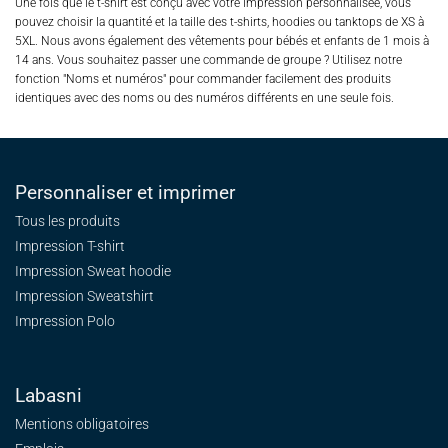
Une fois que le t-shirt est conçu avec votre impression personnalisée, vous
pouvez choisir la quantité et la taille des t-shirts, hoodies ou tanktops de XS à
5XL. Nous avons également des vêtements pour bébés et enfants de 1 mois à
14 ans. Vous souhaitez passer une commande de groupe ? Utilisez notre
fonction "Noms et numéros" pour commander facilement des produits
identiques avec des noms ou des numéros différents en une seule fois.
Personnaliser et imprimer
Tous les produits
Impression T-shirt
Impression Sweat
hoodie
Impression Sweatshirt
Impression Polo
Labasni
Mentions obligatoires