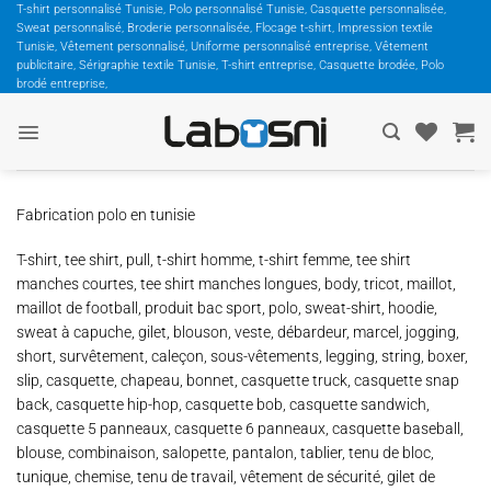
Passer
T-shirt personnalisé Tunisie, Polo personnalisé Tunisie, Casquette personnalisée,
Sweat personnalisé, Broderie personnalisée, Flocage t-shirt, Impression textile
au
Tunisie, Vêtement personnalisé, Uniforme personnalisé entreprise, Vêtement
contenu
publicitaire, Sérigraphie textile Tunisie, T-shirt entreprise, Casquette brodée, Polo
brodé entreprise,
Fabrication polo en tunisie
T-shirt, tee shirt, pull, t-shirt homme, t-shirt femme, tee shirt
manches courtes, tee shirt manches longues, body, tricot, maillot,
maillot de football, produit bac sport, polo, sweat-shirt, hoodie,
sweat à capuche, gilet, blouson, veste, débardeur, marcel, jogging,
short, survêtement, caleçon, sous-vêtements, legging, string, boxer,
slip, casquette, chapeau, bonnet, casquette truck, casquette snap
back, casquette hip-hop, casquette bob, casquette sandwich,
casquette 5 panneaux, casquette 6 panneaux, casquette baseball,
blouse, combinaison, salopette, pantalon, tablier, tenu de bloc,
tunique, chemise, tenu de travail, vêtement de sécurité, gilet de