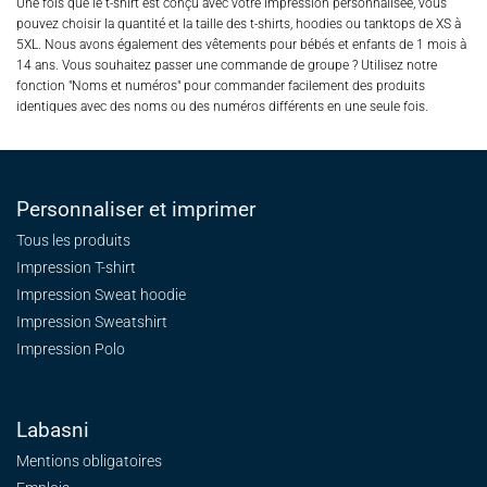
Une fois que le t-shirt est conçu avec votre impression personnalisée, vous
pouvez choisir la quantité et la taille des t-shirts, hoodies ou tanktops de XS à
5XL. Nous avons également des vêtements pour bébés et enfants de 1 mois à
14 ans. Vous souhaitez passer une commande de groupe ? Utilisez notre
fonction "Noms et numéros" pour commander facilement des produits
identiques avec des noms ou des numéros différents en une seule fois.
Personnaliser et imprimer
Tous les produits
Impression T-shirt
Impression Sweat
hoodie
Impression Sweatshirt
Impression Polo
Labasni
Mentions obligatoires