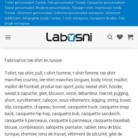
Passer
T-shirt personnalisé Tunisie, Polo personnalisé Tunisie, Casquette personnalisée,
Sweat personnalisé, Broderie personnalisée, Flocage t-shirt, Impression textile
au
Tunisie, Vêtement personnalisé, Uniforme personnalisé entreprise, Vêtement
contenu
publicitaire, Sérigraphie textile Tunisie, T-shirt entreprise, Casquette brodée, Polo
brodé entreprise,
Fabrication tee shirt en tunisie
T-shirt, tee shirt, pull, t-shirt homme, t-shirt femme, tee shirt
manches courtes, tee shirt manches longues, body, tricot, maillot,
maillot de football, produit bac sport, polo, sweat-shirt, hoodie,
sweat à capuche, gilet, blouson, veste, débardeur, marcel, jogging,
short, survêtement, caleçon, sous-vêtements, legging, string, boxer,
slip, casquette, chapeau, bonnet, casquette truck, casquette snap
back, casquette hip-hop, casquette bob, casquette sandwich,
casquette 5 panneaux, casquette 6 panneaux, casquette baseball,
blouse, combinaison, salopette, pantalon, tablier, tenu de bloc,
tunique, chemise, tenu de travail, vêtement de sécurité, gilet de