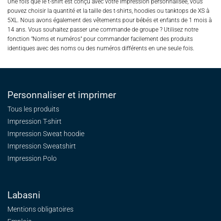
Une fois que le t-shirt est conçu avec votre impression personnalisée, vous
pouvez choisir la quantité et la taille des t-shirts, hoodies ou tanktops de XS à
5XL. Nous avons également des vêtements pour bébés et enfants de 1 mois à
14 ans. Vous souhaitez passer une commande de groupe ? Utilisez notre
fonction "Noms et numéros" pour commander facilement des produits
identiques avec des noms ou des numéros différents en une seule fois.
Personnaliser et imprimer
Tous les produits
Impression T-shirt
Impression Sweat
hoodie
Impression Sweatshirt
Impression Polo
Labasni
Mentions obligatoires