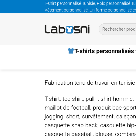
Passer
T-shirt personnalisé Tunisie, Polo personnalisé Tu
Vêtement personnalisé, Uniforme personnalisé entre
au
contenu
Recherche
pour :
T-shirts personnalisés
Fabrication tenu de travail en tunisie
T-shirt, tee shirt, pull, t-shirt homm
maillot de football, produit bac spor
jogging, short, survêtement, caleçon
casquette snap back, casquette hip
casquette baseball, blouse, combinais