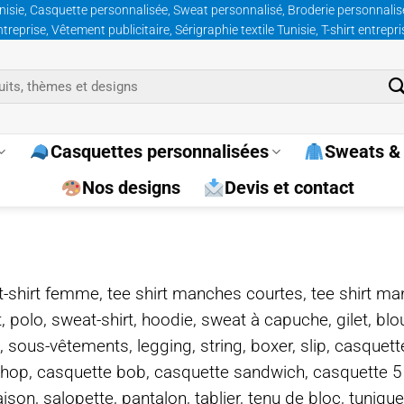
nisie, Casquette personnalisée, Sweat personnalisé, Broderie personnalisée
prise, Vêtement publicitaire, Sérigraphie textile Tunisie, T-shirt entrepr
Casquettes personnalisées
Sweats & 
Nos designs
Devis et contact
e, t-shirt femme, tee shirt manches courtes, tee shirt ma
t, polo, sweat-shirt, hoodie, sweat à capuche, gilet, bl
, sous-vêtements, legging, string, boxer, slip, casquet
-hop, casquette bob, casquette sandwich, casquette 
on, salopette, pantalon, tablier, tenu de bloc, tunique