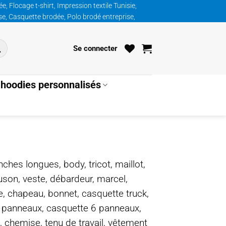
, Flocage t-shirt, Impression textile Tunisie,
ise, Casquette brodée, Polo brodé entreprise,
Se connecter
hoodies personnalisés
nches longues, body, tricot, maillot,
ouson, veste, débardeur, marcel,
te, chapeau, bonnet, casquette truck,
5 panneaux, casquette 6 panneaux,
, chemise, tenu de travail, vêtement