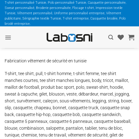
Passer
T-shirt personnalisé Tunisie, Polo personnalisé Tunisie, Casquette personnalisée,
Sweat personnalisé, Broderie personnalisée, Flocage t-shirt, Impression textile
au
Tunisie, Vêtement personnalisé, Uniforme personnalisé entreprise, Vêtement
contenu
publicitaire, Sérigraphie textile Tunisie, T-shirt entreprise, Casquette brodée, Polo
brodé entreprise,
Fabrication vêtement de sécurité en tunisie
T-shirt, tee shirt, pull, t-shirt homme, t-shirt femme, tee shirt
manches courtes, tee shirt manches longues, body, tricot, maillot,
maillot de football, produit bac sport, polo, sweat-shirt, hoodie,
sweat à capuche, gilet, blouson, veste, débardeur, marcel, jogging,
short, survêtement, caleçon, sous-vêtements, legging, string, boxer,
slip, casquette, chapeau, bonnet, casquette truck, casquette snap
back, casquette hip-hop, casquette bob, casquette sandwich,
casquette 5 panneaux, casquette 6 panneaux, casquette baseball,
blouse, combinaison, salopette, pantalon, tablier, tenu de bloc,
tunique, chemise, tenu de travail, vêtement de sécurité, gilet de