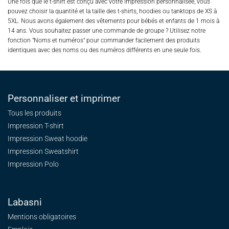
Une fois que le t-shirt est conçu avec votre impression personnalisée, vous
pouvez choisir la quantité et la taille des t-shirts, hoodies ou tanktops de XS à
5XL. Nous avons également des vêtements pour bébés et enfants de 1 mois à
14 ans. Vous souhaitez passer une commande de groupe ? Utilisez notre
fonction "Noms et numéros" pour commander facilement des produits
identiques avec des noms ou des numéros différents en une seule fois.
Personnaliser et imprimer
Tous les produits
Impression T-shirt
Impression Sweat
hoodie
Impression Sweatshirt
Impression Polo
Labasni
Mentions obligatoires