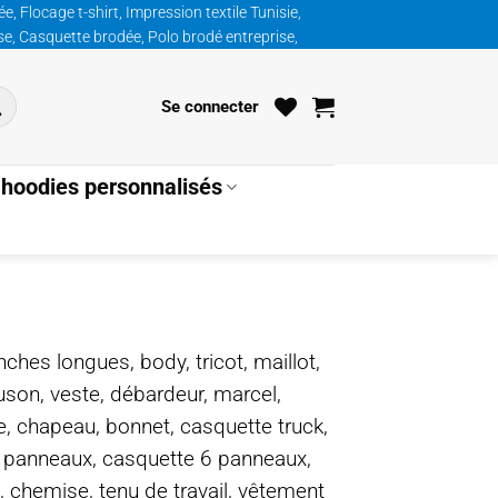
, Flocage t-shirt, Impression textile Tunisie,
ise, Casquette brodée, Polo brodé entreprise,
Se connecter
hoodies personnalisés
nches longues, body, tricot, maillot,
ouson, veste, débardeur, marcel,
te, chapeau, bonnet, casquette truck,
5 panneaux, casquette 6 panneaux,
, chemise, tenu de travail, vêtement