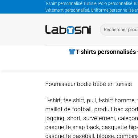
Passer
T-shirt personnalisé Tunisie, Polo personnalisé Tu
Vêtement personnalisé, Uniforme personnalisé entre
au
contenu
Recherche
pour :
T-shirts personnalisés
Fournisseur bodie bébé en tunisie
T-shirt, tee shirt, pull, t-shirt homm
maillot de football, produit bac spor
jogging, short, survêtement, caleçon
casquette snap back, casquette hip
casquette baseball, blouse, combinais