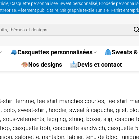
nisie, Casquette personnalisée, Sweat personnalisé, Broderie personnalisée
prise, Vêtement publicitaire, Sérigraphie textile Tunisie, T-shirt entrepr
Casquettes personnalisées
Sweats & 
Nos designs
Devis et contact
e, t-shirt femme, tee shirt manches courtes, tee shirt ma
t, polo, sweat-shirt, hoodie, sweat à capuche, gilet, bl
, sous-vêtements, legging, string, boxer, slip, casquet
-hop, casquette bob, casquette sandwich, casquette 
on, salopette, pantalon, tablier, tenu de bloc, tunique