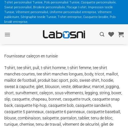
Passer
T-shirt personnalisé Tunisie, Polo personnalisé Tunisie, Casquette personnalisée,
Sweat personnalisé, Broderie personnalisée, Flocage t-shirt, Impression textile
au
Tunisie, Vêtement personnalisé, Uniforme personnalisé entreprise, Vêtement
contenu
publicitaire, Sérigraphie textile Tunisie, T-shirt entreprise, Casquette brodée, Polo
brodé entreprise,
Fournisseur caleçon en tunisie
T-shirt, tee shirt, pull, t-shirt homme, t-shirt femme, tee shirt
manches courtes, tee shirt manches longues, body, tricot, maillot,
maillot de football, produit bac sport, polo, sweat-shirt, hoodie,
sweat à capuche, gilet, blouson, veste, débardeur, marcel, jogging,
short, survêtement, caleçon, sous-vêtements, legging, string, boxer,
slip, casquette, chapeau, bonnet, casquette truck, casquette snap
back, casquette hip-hop, casquette bob, casquette sandwich,
casquette 5 panneaux, casquette 6 panneaux, casquette baseball,
blouse, combinaison, salopette, pantalon, tablier, tenu de bloc,
tunique, chemise, tenu de travail, vêtement de sécurité, gilet de