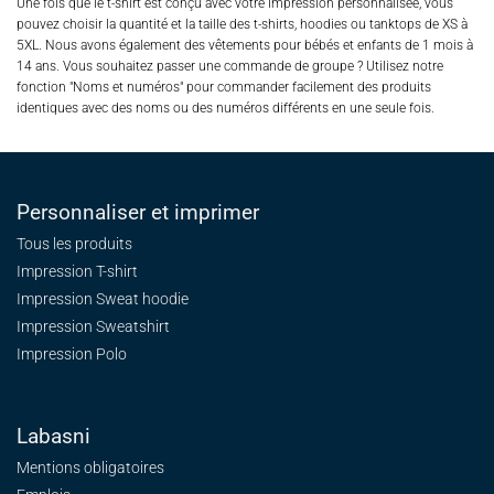
Une fois que le t-shirt est conçu avec votre impression personnalisée, vous
pouvez choisir la quantité et la taille des t-shirts, hoodies ou tanktops de XS à
5XL. Nous avons également des vêtements pour bébés et enfants de 1 mois à
14 ans. Vous souhaitez passer une commande de groupe ? Utilisez notre
fonction "Noms et numéros" pour commander facilement des produits
identiques avec des noms ou des numéros différents en une seule fois.
Personnaliser et imprimer
Tous les produits
Impression T-shirt
Impression Sweat
hoodie
Impression Sweatshirt
Impression Polo
Labasni
Mentions obligatoires