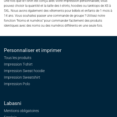
Une fois que le t-shirt est conçu avec votre impression personnalisée, vous
pouvez choisir la quantité et la taille des t-shirts, hoodies ou tanktops de XS à
5XL. Nous avons également des vêtements pour bébés et enfants de 1 mois à
14 ans. Vous souhaitez passer une commande de groupe ? Utilisez notre
fonction "Noms et numéros" pour commander facilement des produits
identiques avec des noms ou des numéros différents en une seule fois.
Personnaliser et imprimer
Tous les produits
Impression T-shirt
Impression Sweat
hoodie
Impression Sweatshirt
Impression Polo
Labasni
Mentions obligatoires