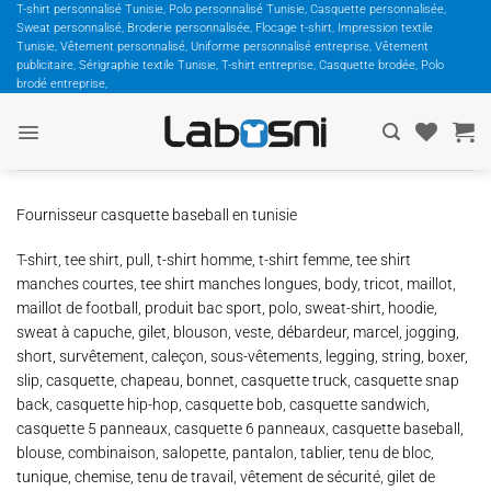
Passer
T-shirt personnalisé Tunisie, Polo personnalisé Tunisie, Casquette personnalisée,
Sweat personnalisé, Broderie personnalisée, Flocage t-shirt, Impression textile
au
Tunisie, Vêtement personnalisé, Uniforme personnalisé entreprise, Vêtement
contenu
publicitaire, Sérigraphie textile Tunisie, T-shirt entreprise, Casquette brodée, Polo
brodé entreprise,
Fournisseur casquette baseball en tunisie
T-shirt, tee shirt, pull, t-shirt homme, t-shirt femme, tee shirt
manches courtes, tee shirt manches longues, body, tricot, maillot,
maillot de football, produit bac sport, polo, sweat-shirt, hoodie,
sweat à capuche, gilet, blouson, veste, débardeur, marcel, jogging,
short, survêtement, caleçon, sous-vêtements, legging, string, boxer,
slip, casquette, chapeau, bonnet, casquette truck, casquette snap
back, casquette hip-hop, casquette bob, casquette sandwich,
casquette 5 panneaux, casquette 6 panneaux, casquette baseball,
blouse, combinaison, salopette, pantalon, tablier, tenu de bloc,
tunique, chemise, tenu de travail, vêtement de sécurité, gilet de