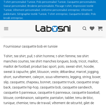
Passer
T-shirt personnalisé Tunisie, Polo personnalisé Tunisie, Casquette personnalisée,
Sweat personnalisé, Broderie personnalisée, Flocage t-shirt, Impression textile
au
Tunisie, Vêtement personnalisé, Uniforme personnalisé entreprise, Vêtement
contenu
publicitaire, Sérigraphie textile Tunisie, T-shirt entreprise, Casquette brodée, Polo
brodé entreprise,
Fournisseur casquette bob en tunisie
T-shirt, tee shirt, pull, t-shirt homme, t-shirt femme, tee shirt
manches courtes, tee shirt manches longues, body, tricot, maillot,
maillot de football, produit bac sport, polo, sweat-shirt, hoodie,
sweat à capuche, gilet, blouson, veste, débardeur, marcel, jogging,
short, survêtement, caleçon, sous-vêtements, legging, string, boxer,
slip, casquette, chapeau, bonnet, casquette truck, casquette snap
back, casquette hip-hop, casquette bob, casquette sandwich,
casquette 5 panneaux, casquette 6 panneaux, casquette baseball,
blouse, combinaison, salopette, pantalon, tablier, tenu de bloc,
tunique, chemise, tenu de travail, vêtement de sécurité, gilet de