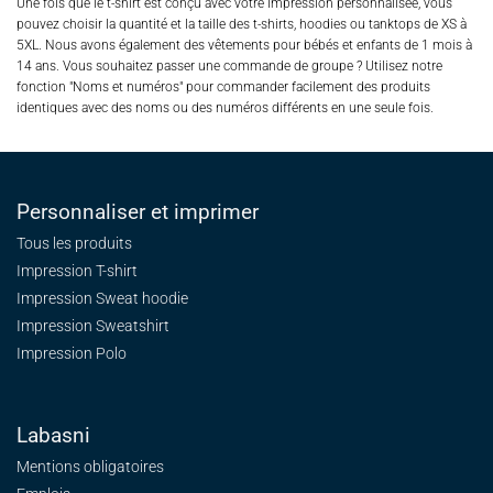
Une fois que le t-shirt est conçu avec votre impression personnalisée, vous
pouvez choisir la quantité et la taille des t-shirts, hoodies ou tanktops de XS à
5XL. Nous avons également des vêtements pour bébés et enfants de 1 mois à
14 ans. Vous souhaitez passer une commande de groupe ? Utilisez notre
fonction "Noms et numéros" pour commander facilement des produits
identiques avec des noms ou des numéros différents en une seule fois.
Personnaliser et imprimer
Tous les produits
Impression T-shirt
Impression Sweat
hoodie
Impression Sweatshirt
Impression Polo
Labasni
Mentions obligatoires