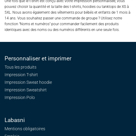
Une fois que le t-shirt est conçu avec votre impression personnalisée, vous
pouvez choisir la quantité et la taille des t-shirts, hoodies ou tanktops de XS à
5XL. Nous avons également des vêtements pour bébés et enfants de 1 mois à
14 ans. Vous souhaitez passer une commande de groupe ? Utilisez notre
fonction "Noms et numéros" pour commander facilement des produits
identiques avec des noms ou des numéros différents en une seule fois.
Personnaliser et imprimer
Tous les produits
Impression T-shirt
Impression Sweat
hoodie
Impression Sweatshirt
Impression Polo
Labasni
Mentions obligatoires