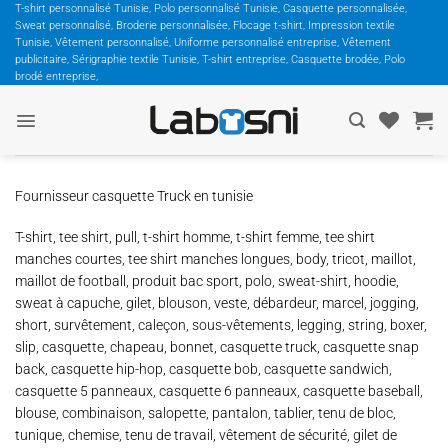
Passer
T-shirt personnalisé Tunisie, Polo personnalisé Tunisie, Casquette personnalisée,
Sweat personnalisé, Broderie personnalisée, Flocage t-shirt, Impression textile
au
Tunisie, Vêtement personnalisé, Uniforme personnalisé entreprise, Vêtement
contenu
publicitaire, Sérigraphie textile Tunisie, T-shirt entreprise, Casquette brodée, Polo
brodé entreprise,
Fournisseur casquette Truck en tunisie
T-shirt, tee shirt, pull, t-shirt homme, t-shirt femme, tee shirt
manches courtes, tee shirt manches longues, body, tricot, maillot,
maillot de football, produit bac sport, polo, sweat-shirt, hoodie,
sweat à capuche, gilet, blouson, veste, débardeur, marcel, jogging,
short, survêtement, caleçon, sous-vêtements, legging, string, boxer,
slip, casquette, chapeau, bonnet, casquette truck, casquette snap
back, casquette hip-hop, casquette bob, casquette sandwich,
casquette 5 panneaux, casquette 6 panneaux, casquette baseball,
blouse, combinaison, salopette, pantalon, tablier, tenu de bloc,
tunique, chemise, tenu de travail, vêtement de sécurité, gilet de