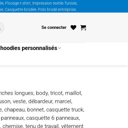
, Flocage t-shirt, Impression textile Tunisie,
ise, Casquette brodée, Polo brodé entreprise,
Se connecter
hoodies personnalisés
nches longues, body, tricot, maillot,
ouson, veste, débardeur, marcel,
te, chapeau, bonnet, casquette truck,
5 panneaux, casquette 6 panneaux,
, chemise, tenu de travail, vêtement