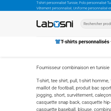
Passer
T-shirt personnalisé Tunisie, Polo personnalisé Tu
Vêtement personnalisé, Uniforme personnalisé entre
au
contenu
Recherche
pour :
T-shirts personnalisés
Fournisseur combinaison en tunisie
T-shirt, tee shirt, pull, t-shirt homm
maillot de football, produit bac spor
jogging, short, survêtement, caleçon
casquette snap back, casquette hip
casquette baseball, blouse, combinais