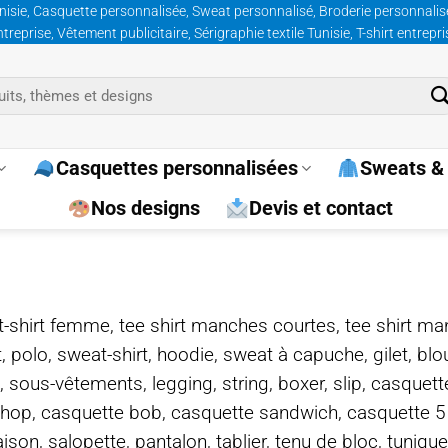
nisie, Casquette personnalisée, Sweat personnalisé, Broderie personnalisée
prise, Vêtement publicitaire, Sérigraphie textile Tunisie, T-shirt entrepr
Casquettes personnalisées
Sweats & 
Nos designs
Devis et contact
e, t-shirt femme, tee shirt manches courtes, tee shirt ma
t, polo, sweat-shirt, hoodie, sweat à capuche, gilet, bl
, sous-vêtements, legging, string, boxer, slip, casquet
-hop, casquette bob, casquette sandwich, casquette 
on, salopette, pantalon, tablier, tenu de bloc, tunique