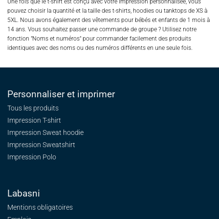
Une fois que le t-shirt est conçu avec votre impression personnalisée, vous
pouvez choisir la quantité et la taille des t-shirts, hoodies ou tanktops de XS à
5XL. Nous avons également des vêtements pour bébés et enfants de 1 mois à
14 ans. Vous souhaitez passer une commande de groupe ? Utilisez notre
fonction "Noms et numéros" pour commander facilement des produits
identiques avec des noms ou des numéros différents en une seule fois.
Personnaliser et imprimer
Tous les produits
Impression T-shirt
Impression Sweat
hoodie
Impression Sweatshirt
Impression Polo
Labasni
Mentions obligatoires