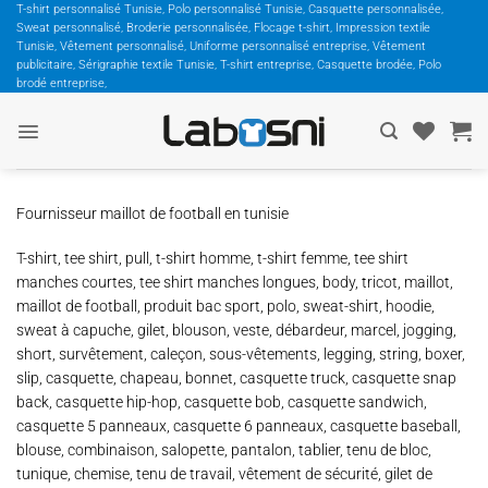
Passer
T-shirt personnalisé Tunisie, Polo personnalisé Tunisie, Casquette personnalisée,
Sweat personnalisé, Broderie personnalisée, Flocage t-shirt, Impression textile
au
Tunisie, Vêtement personnalisé, Uniforme personnalisé entreprise, Vêtement
contenu
publicitaire, Sérigraphie textile Tunisie, T-shirt entreprise, Casquette brodée, Polo
brodé entreprise,
Fournisseur maillot de football en tunisie
T-shirt, tee shirt, pull, t-shirt homme, t-shirt femme, tee shirt
manches courtes, tee shirt manches longues, body, tricot, maillot,
maillot de football, produit bac sport, polo, sweat-shirt, hoodie,
sweat à capuche, gilet, blouson, veste, débardeur, marcel, jogging,
short, survêtement, caleçon, sous-vêtements, legging, string, boxer,
slip, casquette, chapeau, bonnet, casquette truck, casquette snap
back, casquette hip-hop, casquette bob, casquette sandwich,
casquette 5 panneaux, casquette 6 panneaux, casquette baseball,
blouse, combinaison, salopette, pantalon, tablier, tenu de bloc,
tunique, chemise, tenu de travail, vêtement de sécurité, gilet de