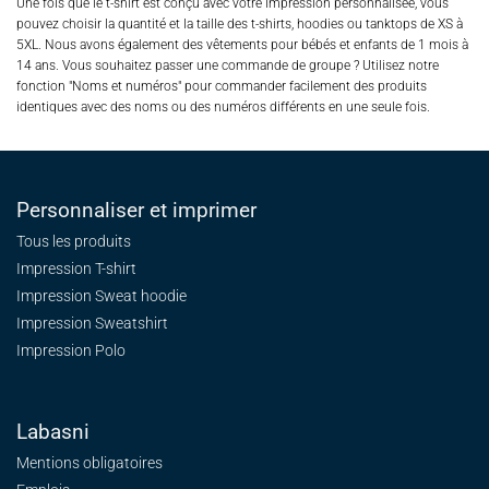
Une fois que le t-shirt est conçu avec votre impression personnalisée, vous
pouvez choisir la quantité et la taille des t-shirts, hoodies ou tanktops de XS à
5XL. Nous avons également des vêtements pour bébés et enfants de 1 mois à
14 ans. Vous souhaitez passer une commande de groupe ? Utilisez notre
fonction "Noms et numéros" pour commander facilement des produits
identiques avec des noms ou des numéros différents en une seule fois.
Personnaliser et imprimer
Tous les produits
Impression T-shirt
Impression Sweat
hoodie
Impression Sweatshirt
Impression Polo
Labasni
Mentions obligatoires