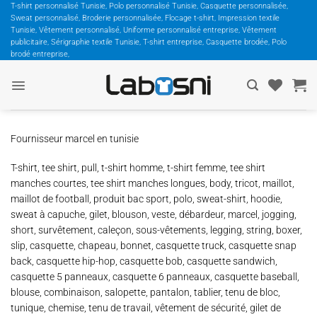
Passer
T-shirt personnalisé Tunisie, Polo personnalisé Tunisie, Casquette personnalisée,
Sweat personnalisé, Broderie personnalisée, Flocage t-shirt, Impression textile
au
Tunisie, Vêtement personnalisé, Uniforme personnalisé entreprise, Vêtement
contenu
publicitaire, Sérigraphie textile Tunisie, T-shirt entreprise, Casquette brodée, Polo
brodé entreprise,
Fournisseur marcel en tunisie
T-shirt, tee shirt, pull, t-shirt homme, t-shirt femme, tee shirt
manches courtes, tee shirt manches longues, body, tricot, maillot,
maillot de football, produit bac sport, polo, sweat-shirt, hoodie,
sweat à capuche, gilet, blouson, veste, débardeur, marcel, jogging,
short, survêtement, caleçon, sous-vêtements, legging, string, boxer,
slip, casquette, chapeau, bonnet, casquette truck, casquette snap
back, casquette hip-hop, casquette bob, casquette sandwich,
casquette 5 panneaux, casquette 6 panneaux, casquette baseball,
blouse, combinaison, salopette, pantalon, tablier, tenu de bloc,
tunique, chemise, tenu de travail, vêtement de sécurité, gilet de