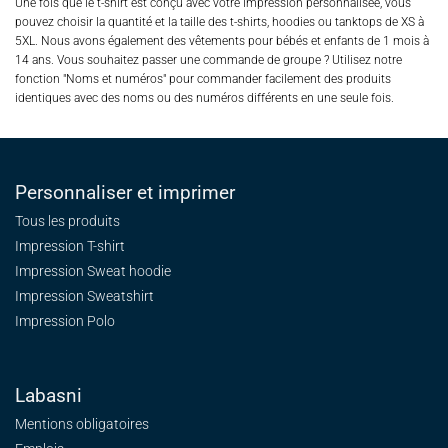
Une fois que le t-shirt est conçu avec votre impression personnalisée, vous
pouvez choisir la quantité et la taille des t-shirts, hoodies ou tanktops de XS à
5XL. Nous avons également des vêtements pour bébés et enfants de 1 mois à
14 ans. Vous souhaitez passer une commande de groupe ? Utilisez notre
fonction "Noms et numéros" pour commander facilement des produits
identiques avec des noms ou des numéros différents en une seule fois.
Personnaliser et imprimer
Tous les produits
Impression T-shirt
Impression Sweat
hoodie
Impression Sweatshirt
Impression Polo
Labasni
Mentions obligatoires