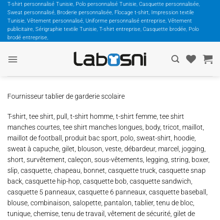
Passer
T-shirt personnalisé Tunisie, Polo personnalisé Tunisie, Casquette personnalisée,
Sweat personnalisé, Broderie personnalisée, Flocage t-shirt, Impression textile
au
Tunisie, Vêtement personnalisé, Uniforme personnalisé entreprise, Vêtement
contenu
publicitaire, Sérigraphie textile Tunisie, T-shirt entreprise, Casquette brodée, Polo
brodé entreprise,
Fournisseur tablier de garderie scolaire
T-shirt, tee shirt, pull, t-shirt homme, t-shirt femme, tee shirt
manches courtes, tee shirt manches longues, body, tricot, maillot,
maillot de football, produit bac sport, polo, sweat-shirt, hoodie,
sweat à capuche, gilet, blouson, veste, débardeur, marcel, jogging,
short, survêtement, caleçon, sous-vêtements, legging, string, boxer,
slip, casquette, chapeau, bonnet, casquette truck, casquette snap
back, casquette hip-hop, casquette bob, casquette sandwich,
casquette 5 panneaux, casquette 6 panneaux, casquette baseball,
blouse, combinaison, salopette, pantalon, tablier, tenu de bloc,
tunique, chemise, tenu de travail, vêtement de sécurité, gilet de