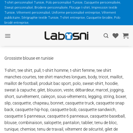
Passer
T-shirt personnalisé Tunisie, Polo personnalisé Tunisie, Casquette personnalisée,
Sweat personnalisé, Broderie personnalisée, Flocage t-shirt, Impression textile
au
Tunisie, Vêtement personnalisé, Uniforme personnalisé entreprise, Vêtement
contenu
publicitaire, Sérigraphie textile Tunisie, T-shirt entreprise, Casquette brodée, Polo
brodé entreprise,
Grossiste blouse en tunisie
T-shirt, tee shirt, pull, t-shirt homme, t-shirt femme, tee shirt
manches courtes, tee shirt manches longues, body, tricot, maillot,
maillot de football, produit bac sport, polo, sweat-shirt, hoodie,
sweat à capuche, gilet, blouson, veste, débardeur, marcel, jogging,
short, survêtement, caleçon, sous-vêtements, legging, string, boxer,
slip, casquette, chapeau, bonnet, casquette truck, casquette snap
back, casquette hip-hop, casquette bob, casquette sandwich,
casquette 5 panneaux, casquette 6 panneaux, casquette baseball,
blouse, combinaison, salopette, pantalon, tablier, tenu de bloc,
tunique, chemise, tenu de travail, vêtement de sécurité, gilet de