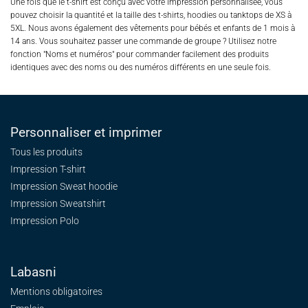
Une fois que le t-shirt est conçu avec votre impression personnalisée, vous
pouvez choisir la quantité et la taille des t-shirts, hoodies ou tanktops de XS à
5XL. Nous avons également des vêtements pour bébés et enfants de 1 mois à
14 ans. Vous souhaitez passer une commande de groupe ? Utilisez notre
fonction "Noms et numéros" pour commander facilement des produits
identiques avec des noms ou des numéros différents en une seule fois.
Personnaliser et imprimer
Tous les produits
Impression T-shirt
Impression Sweat
hoodie
Impression Sweatshirt
Impression Polo
Labasni
Mentions obligatoires