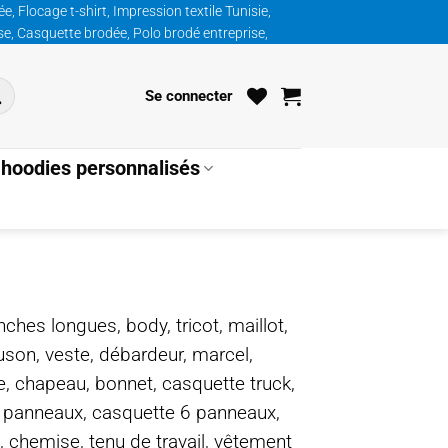
, Flocage t-shirt, Impression textile Tunisie,
ise, Casquette brodée, Polo brodé entreprise,
Se connecter
hoodies personnalisés
nches longues, body, tricot, maillot,
ouson, veste, débardeur, marcel,
te, chapeau, bonnet, casquette truck,
5 panneaux, casquette 6 panneaux,
, chemise, tenu de travail, vêtement