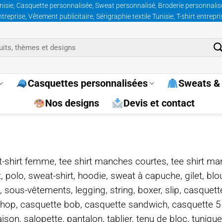
nisie, Casquette personnalisée, Sweat personnalisé, Broderie personnalisée
prise, Vêtement publicitaire, Sérigraphie textile Tunisie, T-shirt entrepr
Casquettes personnalisées
Sweats & 
Nos designs
Devis et contact
e, t-shirt femme, tee shirt manches courtes, tee shirt ma
t, polo, sweat-shirt, hoodie, sweat à capuche, gilet, bl
, sous-vêtements, legging, string, boxer, slip, casquet
-hop, casquette bob, casquette sandwich, casquette 
on, salopette, pantalon, tablier, tenu de bloc, tunique