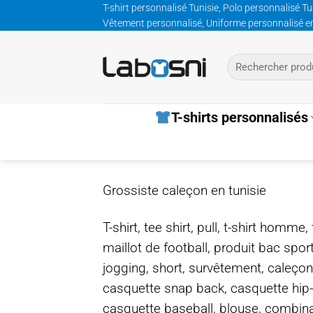
Passer
T-shirt personnalisé Tunisie, Polo personnalisé Tu
Vêtement personnalisé, Uniforme personnalisé entre
au
contenu
Recherche
pour :
T-shirts personnalisés
Grossiste caleçon en tunisie
T-shirt, tee shirt, pull, t-shirt homm
maillot de football, produit bac spor
jogging, short, survêtement, caleçon
casquette snap back, casquette hip
casquette baseball, blouse, combinais