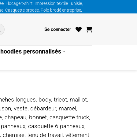
, Flocage t-shirt, Impression textile Tunisie,
ise, Casquette brodée, Polo brodé entreprise,
Se connecter
hoodies personnalisés
nches longues, body, tricot, maillot,
ouson, veste, débardeur, marcel,
te, chapeau, bonnet, casquette truck,
5 panneaux, casquette 6 panneaux,
, chemise, tenu de travail, vêtement