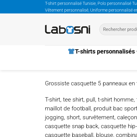
Passer
T-shirt personnalisé Tunisie, Polo personnalisé Tu
Vêtement personnalisé, Uniforme personnalisé entre
au
contenu
Recherche
pour :
T-shirts personnalisés
Grossiste casquette 5 panneaux en 
T-shirt, tee shirt, pull, t-shirt homm
maillot de football, produit bac spor
jogging, short, survêtement, caleçon
casquette snap back, casquette hip
casquette baseball, blouse, combinais