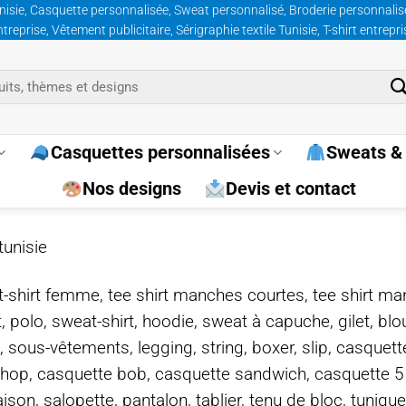
nisie, Casquette personnalisée, Sweat personnalisé, Broderie personnalisée
prise, Vêtement publicitaire, Sérigraphie textile Tunisie, T-shirt entrepr
Casquettes personnalisées
Sweats & 
Nos designs
Devis et contact
tunisie
e, t-shirt femme, tee shirt manches courtes, tee shirt ma
t, polo, sweat-shirt, hoodie, sweat à capuche, gilet, bl
, sous-vêtements, legging, string, boxer, slip, casquet
-hop, casquette bob, casquette sandwich, casquette 
on, salopette, pantalon, tablier, tenu de bloc, tunique