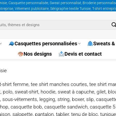
nisie, Casquette personnalisée, Sweat personnalisé, Broderie personnalisée
prise, Vêtement publicitaire, Sérigraphie textile Tunisie, T-shirt entrepr
Casquettes personnalisées
Sweats & 
Nos designs
Devis et contact
isie
e, t-shirt femme, tee shirt manches courtes, tee shirt ma
t, polo, sweat-shirt, hoodie, sweat à capuche, gilet, bl
, sous-vêtements, legging, string, boxer, slip, casquet
-hop, casquette bob, casquette sandwich, casquette 
on, salopette, pantalon, tablier, tenu de bloc, tunique