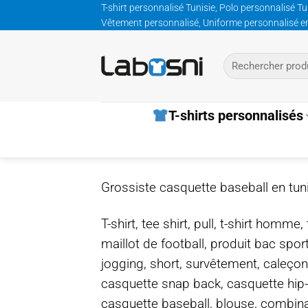
Passer
T-shirt personnalisé Tunisie, Polo personnalisé Tu
Vêtement personnalisé, Uniforme personnalisé entre
au
contenu
Recherche
pour :
T-shirts personnalisés
Grossiste casquette baseball en tun
T-shirt, tee shirt, pull, t-shirt homm
maillot de football, produit bac spor
jogging, short, survêtement, caleçon
casquette snap back, casquette hip
casquette baseball, blouse, combinais