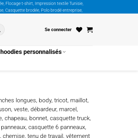
, Flocage t-shirt, Impression textile Tunisie,
ise, Casquette brodée, Polo brodé entreprise,
Se connecter
hoodies personnalisés
nches longues, body, tricot, maillot,
ouson, veste, débardeur, marcel,
te, chapeau, bonnet, casquette truck,
5 panneaux, casquette 6 panneaux,
, chemise, tenu de travail, vêtement