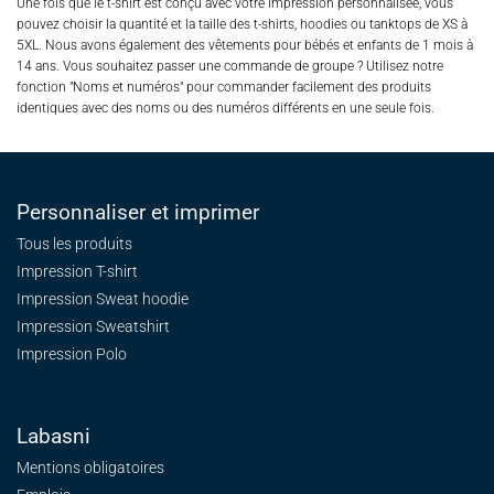
Une fois que le t-shirt est conçu avec votre impression personnalisée, vous
pouvez choisir la quantité et la taille des t-shirts, hoodies ou tanktops de XS à
5XL. Nous avons également des vêtements pour bébés et enfants de 1 mois à
14 ans. Vous souhaitez passer une commande de groupe ? Utilisez notre
fonction "Noms et numéros" pour commander facilement des produits
identiques avec des noms ou des numéros différents en une seule fois.
Personnaliser et imprimer
Tous les produits
Impression T-shirt
Impression Sweat
hoodie
Impression Sweatshirt
Impression Polo
Labasni
Mentions obligatoires