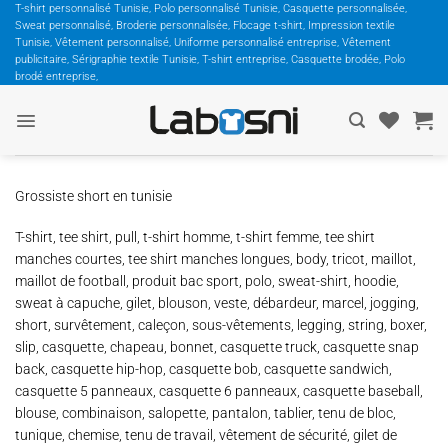
Passer
T-shirt personnalisé Tunisie, Polo personnalisé Tunisie, Casquette personnalisée,
Sweat personnalisé, Broderie personnalisée, Flocage t-shirt, Impression textile
au
Tunisie, Vêtement personnalisé, Uniforme personnalisé entreprise, Vêtement
contenu
publicitaire, Sérigraphie textile Tunisie, T-shirt entreprise, Casquette brodée, Polo
brodé entreprise,
Grossiste short en tunisie
T-shirt, tee shirt, pull, t-shirt homme, t-shirt femme, tee shirt
manches courtes, tee shirt manches longues, body, tricot, maillot,
maillot de football, produit bac sport, polo, sweat-shirt, hoodie,
sweat à capuche, gilet, blouson, veste, débardeur, marcel, jogging,
short, survêtement, caleçon, sous-vêtements, legging, string, boxer,
slip, casquette, chapeau, bonnet, casquette truck, casquette snap
back, casquette hip-hop, casquette bob, casquette sandwich,
casquette 5 panneaux, casquette 6 panneaux, casquette baseball,
blouse, combinaison, salopette, pantalon, tablier, tenu de bloc,
tunique, chemise, tenu de travail, vêtement de sécurité, gilet de