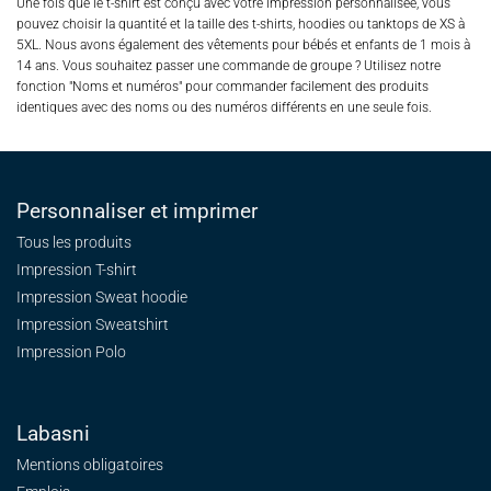
Une fois que le t-shirt est conçu avec votre impression personnalisée, vous
pouvez choisir la quantité et la taille des t-shirts, hoodies ou tanktops de XS à
5XL. Nous avons également des vêtements pour bébés et enfants de 1 mois à
14 ans. Vous souhaitez passer une commande de groupe ? Utilisez notre
fonction "Noms et numéros" pour commander facilement des produits
identiques avec des noms ou des numéros différents en une seule fois.
Personnaliser et imprimer
Tous les produits
Impression T-shirt
Impression Sweat
hoodie
Impression Sweatshirt
Impression Polo
Labasni
Mentions obligatoires