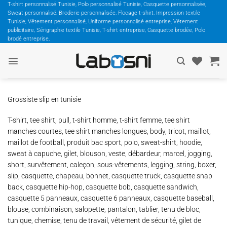
Passer
T-shirt personnalisé Tunisie, Polo personnalisé Tunisie, Casquette personnalisée,
Sweat personnalisé, Broderie personnalisée, Flocage t-shirt, Impression textile
au
Tunisie, Vêtement personnalisé, Uniforme personnalisé entreprise, Vêtement
contenu
publicitaire, Sérigraphie textile Tunisie, T-shirt entreprise, Casquette brodée, Polo
brodé entreprise,
Grossiste slip en tunisie
T-shirt, tee shirt, pull, t-shirt homme, t-shirt femme, tee shirt
manches courtes, tee shirt manches longues, body, tricot, maillot,
maillot de football, produit bac sport, polo, sweat-shirt, hoodie,
sweat à capuche, gilet, blouson, veste, débardeur, marcel, jogging,
short, survêtement, caleçon, sous-vêtements, legging, string, boxer,
slip, casquette, chapeau, bonnet, casquette truck, casquette snap
back, casquette hip-hop, casquette bob, casquette sandwich,
casquette 5 panneaux, casquette 6 panneaux, casquette baseball,
blouse, combinaison, salopette, pantalon, tablier, tenu de bloc,
tunique, chemise, tenu de travail, vêtement de sécurité, gilet de