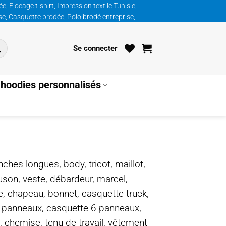
, Flocage t-shirt, Impression textile Tunisie,
ise, Casquette brodée, Polo brodé entreprise,
Se connecter
hoodies personnalisés
nches longues, body, tricot, maillot,
ouson, veste, débardeur, marcel,
te, chapeau, bonnet, casquette truck,
5 panneaux, casquette 6 panneaux,
, chemise, tenu de travail, vêtement