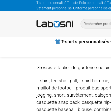
Passer
T-shirt personnalisé Tunisie, Polo personnalisé Tu
Vêtement personnalisé, Uniforme personnalisé entre
au
contenu
Recherche
pour :
T-shirts personnalisés
Grossiste tablier de garderie scolair
T-shirt, tee shirt, pull, t-shirt homm
maillot de football, produit bac spor
jogging, short, survêtement, caleçon
casquette snap back, casquette hip
casquette baseball, blouse, combinais