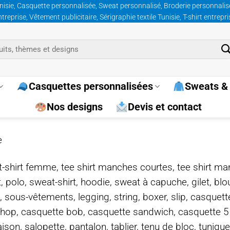
nisie, Casquette personnalisée, Sweat personnalisé, Broderie personnalisée
prise, Vêtement publicitaire, Sérigraphie textile Tunisie, T-shirt entrepr
Casquettes personnalisées
Sweats & 
Nos designs
Devis et contact
e
e, t-shirt femme, tee shirt manches courtes, tee shirt ma
t, polo, sweat-shirt, hoodie, sweat à capuche, gilet, bl
, sous-vêtements, legging, string, boxer, slip, casquet
-hop, casquette bob, casquette sandwich, casquette 
on, salopette, pantalon, tablier, tenu de bloc, tunique