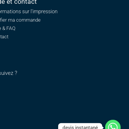
de et contact
ormations sur l'impression
ifier ma commande
e & FAQ
tact
uivez ?
devis instantané