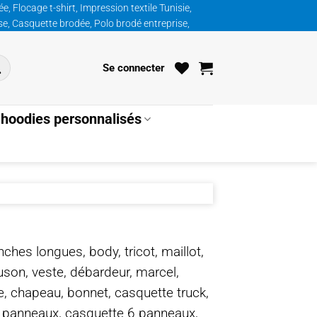
, Flocage t-shirt, Impression textile Tunisie,
ise, Casquette brodée, Polo brodé entreprise,
Se connecter
hoodies personnalisés
nches longues, body, tricot, maillot,
ouson, veste, débardeur, marcel,
te, chapeau, bonnet, casquette truck,
5 panneaux, casquette 6 panneaux,