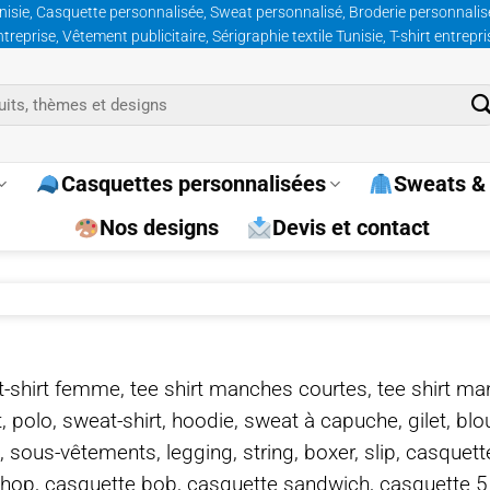
nisie, Casquette personnalisée, Sweat personnalisé, Broderie personnalisée
prise, Vêtement publicitaire, Sérigraphie textile Tunisie, T-shirt entrepr
Casquettes personnalisées
Sweats & 
Nos designs
Devis et contact
e, t-shirt femme, tee shirt manches courtes, tee shirt ma
t, polo, sweat-shirt, hoodie, sweat à capuche, gilet, bl
, sous-vêtements, legging, string, boxer, slip, casquet
-hop, casquette bob, casquette sandwich, casquette 