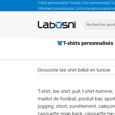
Passer
T-shirt personnalisé Tunisie, Polo personnalisé Tu
Vêtement personnalisé, Uniforme personnalisé entre
au
contenu
Recherche
pour :
T-shirts personnalisés
Grossiste tee shirt bébé en tunisie
T-shirt, tee shirt, pull, t-shirt homm
maillot de football, produit bac spor
jogging, short, survêtement, caleçon
casquette snap back, casquette hip