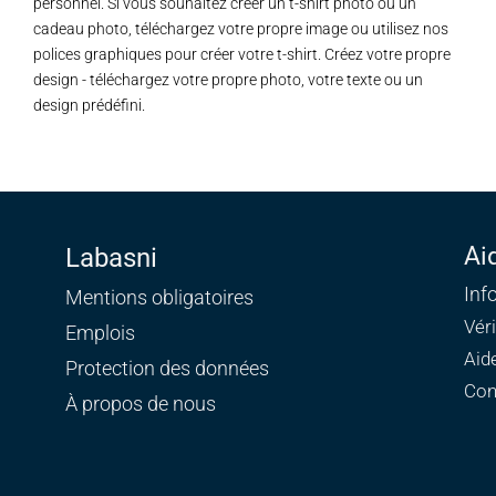
personnel. Si vous souhaitez créer un t-shirt photo ou un
cadeau photo, téléchargez votre propre image ou utilisez nos
polices graphiques pour créer votre t-shirt. Créez votre propre
design - téléchargez votre propre photo, votre texte ou un
design prédéfini.
Ai
Labasni
Inf
Mentions obligatoires
Vér
Emplois
Aid
Protection des données
Con
À propos de nous