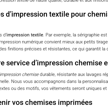
ression textile
de haute qualité, durable et aux finitio
 d’impression textile pour chemi
s d’
impression textile
. Par exemple, la sérigraphie est
l’impression numérique convient mieux aux petits tira
 des finitions précises et résistantes, ce qui garantit l
re service d’impression chemise e
impression chemise
durable, résistante aux lavages ré
onnelle. Nous vous accompagnons dans la personnalis
extes ou des motifs, vos vêtements seront uniques et
tenir vos chemises imprimées