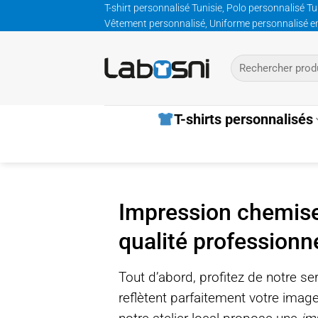
Passer
T-shirt personnalisé Tunisie, Polo personnalisé Tu
Vêtement personnalisé, Uniforme personnalisé entre
au
contenu
Recherche
pour :
T-shirts personnalisés
Impression chemise
qualité professionn
Tout d’abord, profitez de notre ser
reflètent parfaitement votre imag