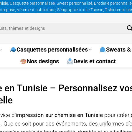
nisie, Casquette personnalisée, Sweat personnalisé, Broderie personnalisée
prise, Vêtement publicitaire, Sérigraphie textile Tunisie, T-shirt entrepr
Casquettes personnalisées
Sweats & 
Nos designs
Devis et contact
 en Tunisie – Personnalisez vo
elle
vice d’
impression sur chemise en Tunisie
pour créer 
e. Que ce soit pour des événements, des uniformes d’