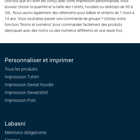
Une fois que le t-shirt est conçu avec votre impression personnalisée, vous
pouvez choisir la quantité et la taille des t-shirts, hoodies ou tanktops de XS à
5XL. Nous avons également des vêtements pour bébés et enfants de 1 mois à
14 ans. Vous souhaitez passer une commande de groupe ? Utilisez notre
fonction "Noms et numéros" pour commander facilement des produits
identiques avec des noms ou des numéros différents en une seule fois.
Personnaliser et imprimer
Tous les produits
Impression T-shirt
Impression Sweat
hoodie
Impression Sweatshirt
Impression Polo
Labasni
Mentions obligatoires