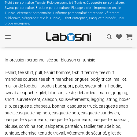
Passer
T-shirt personnalisé Tunisie, Polo personnalisé Tunisie, Casquette personnalisée,
Sweat personnalisé, Broderie personnalisée, Flocage t-shirt, Impression textile
au
Tunisie, Vêtement personnalisé, Uniforme personnalisé entreprise, Vêtement
contenu
publicitaire, Sérigraphie textile Tunisie, T-shirt entreprise, Casquette brodée, Polo
brodé entreprise,
Impression personnalisée sur blouson en tunisie
T-shirt, tee shirt, pull, t-shirt homme, t-shirt femme, tee shirt
manches courtes, tee shirt manches longues, body, tricot, maillot,
maillot de football, produit bac sport, polo, sweat-shirt, hoodie,
sweat à capuche, gilet, blouson, veste, débardeur, marcel, jogging,
short, survêtement, caleçon, sous-vêtements, legging, string, boxer,
slip, casquette, chapeau, bonnet, casquette truck, casquette snap
back, casquette hip-hop, casquette bob, casquette sandwich,
casquette 5 panneaux, casquette 6 panneaux, casquette baseball,
blouse, combinaison, salopette, pantalon, tablier, tenu de bloc,
tunique, chemise, tenu de travail, vêtement de sécurité, gilet de