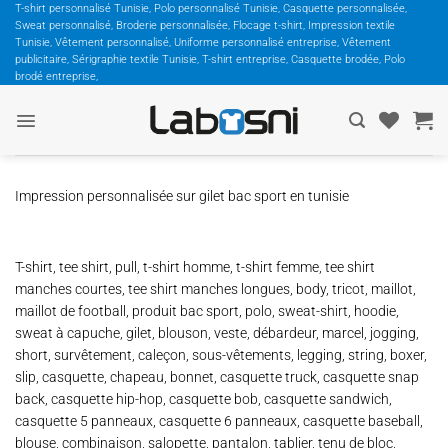
Passer
T-shirt personnalisé Tunisie, Polo personnalisé Tunisie, Casquette personnalisée,
Sweat personnalisé, Broderie personnalisée, Flocage t-shirt, Impression textile
au
Tunisie, Vêtement personnalisé, Uniforme personnalisé entreprise, Vêtement
contenu
publicitaire, Sérigraphie textile Tunisie, T-shirt entreprise, Casquette brodée, Polo
brodé entreprise,
Impression personnalisée sur gilet bac sport en tunisie
T-shirt, tee shirt, pull, t-shirt homme, t-shirt femme, tee shirt
manches courtes, tee shirt manches longues, body, tricot, maillot,
maillot de football, produit bac sport, polo, sweat-shirt, hoodie,
sweat à capuche, gilet, blouson, veste, débardeur, marcel, jogging,
short, survêtement, caleçon, sous-vêtements, legging, string, boxer,
slip, casquette, chapeau, bonnet, casquette truck, casquette snap
back, casquette hip-hop, casquette bob, casquette sandwich,
casquette 5 panneaux, casquette 6 panneaux, casquette baseball,
blouse, combinaison, salopette, pantalon, tablier, tenu de bloc,