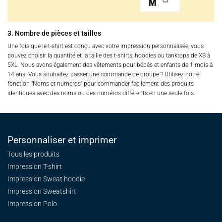
3. Nombre de pièces et tailles
Une fois que le t-shirt est conçu avec votre impression personnalisée, vous
pouvez choisir la quantité et la taille des t-shirts, hoodies ou tanktops de XS à
5XL. Nous avons également des vêtements pour bébés et enfants de 1 mois à
14 ans. Vous souhaitez passer une commande de groupe ? Utilisez notre
fonction "Noms et numéros" pour commander facilement des produits
identiques avec des noms ou des numéros différents en une seule fois.
Personnaliser et imprimer
Tous les produits
Impression T-shirt
Impression Sweat
hoodie
Impression Sweatshirt
Impression Polo