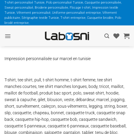
Passer
T-shirt personnalisé Tunisie, Polo personnalisé Tunisie, Casquette personnalisée,
Sweat personnalisé, Broderie personnalisée, Flocage t-shirt, Impression textile
au
Tunisie, Vêtement personnalisé, Uniforme personnalisé entreprise, Vêtement
contenu
publicitaire, Sérigraphie textile Tunisie, T-shirt entreprise, Casquette brodée, Polo
brodé entreprise,
Impression personnalisée sur marcel en tunisie
T-shirt, tee shirt, pull, t-shirt homme, t-shirt femme, tee shirt
manches courtes, tee shirt manches longues, body, tricot, maillot,
maillot de football, produit bac sport, polo, sweat-shirt, hoodie,
sweat à capuche, gilet, blouson, veste, débardeur, marcel, jogging,
short, survêtement, caleçon, sous-vêtements, legging, string, boxer,
slip, casquette, chapeau, bonnet, casquette truck, casquette snap
back, casquette hip-hop, casquette bob, casquette sandwich,
casquette 5 panneaux, casquette 6 panneaux, casquette baseball,
blouse, combinaison, salopette, pantalon, tablier, tenu de bloc,