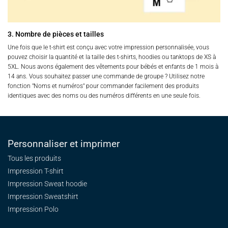
3. Nombre de pièces et tailles
Une fois que le t-shirt est conçu avec votre impression personnalisée, vous
pouvez choisir la quantité et la taille des t-shirts, hoodies ou tanktops de XS à
5XL. Nous avons également des vêtements pour bébés et enfants de 1 mois à
14 ans. Vous souhaitez passer une commande de groupe ? Utilisez notre
fonction "Noms et numéros" pour commander facilement des produits
identiques avec des noms ou des numéros différents en une seule fois.
Personnaliser et imprimer
Tous les produits
Impression T-shirt
Impression Sweat
hoodie
Impression Sweatshirt
Impression Polo