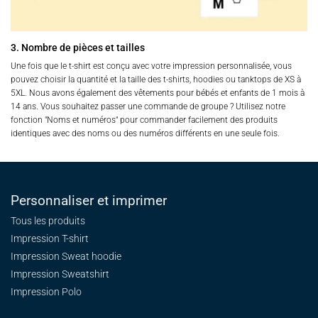
3. Nombre de pièces et tailles
Une fois que le t-shirt est conçu avec votre impression personnalisée, vous
pouvez choisir la quantité et la taille des t-shirts, hoodies ou tanktops de XS à
5XL. Nous avons également des vêtements pour bébés et enfants de 1 mois à
14 ans. Vous souhaitez passer une commande de groupe ? Utilisez notre
fonction "Noms et numéros" pour commander facilement des produits
identiques avec des noms ou des numéros différents en une seule fois.
Personnaliser et imprimer
Tous les produits
Impression T-shirt
Impression Sweat
hoodie
Impression Sweatshirt
Impression Polo