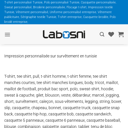
Passer
T-shirt personnalisé Tunisie, Polo personnalisé Tunisie, Casquette personnalisée,
Sweat personnalisé, Broderie personnalisée, Flocage t-shirt, Impression textile
au
Tunisie, Vêtement personnalisé, Uniforme personnalisé entreprise, Vêtement
contenu
publicitaire, Sérigraphie textile Tunisie, T-shirt entreprise, Casquette brodée, Polo
brodé entreprise,
Impression personnalisée sur survêtement en tunisie
T-shirt, tee shirt, pull, t-shirt homme, t-shirt femme, tee shirt
manches courtes, tee shirt manches longues, body, tricot, maillot,
maillot de football, produit bac sport, polo, sweat-shirt, hoodie,
sweat à capuche, gilet, blouson, veste, débardeur, marcel, jogging,
short, survêtement, caleçon, sous-vêtements, legging, string, boxer,
slip, casquette, chapeau, bonnet, casquette truck, casquette snap
back, casquette hip-hop, casquette bob, casquette sandwich,
casquette 5 panneaux, casquette 6 panneaux, casquette baseball,
blouse, combinaison, salopette, pantalon, tablier, tenu de bloc,