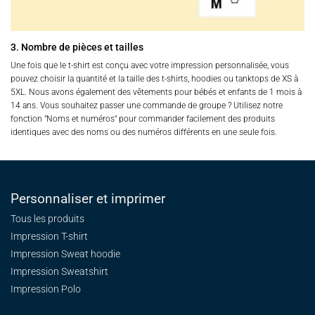
3. Nombre de pièces et tailles
Une fois que le t-shirt est conçu avec votre impression personnalisée, vous
pouvez choisir la quantité et la taille des t-shirts, hoodies ou tanktops de XS à
5XL. Nous avons également des vêtements pour bébés et enfants de 1 mois à
14 ans. Vous souhaitez passer une commande de groupe ? Utilisez notre
fonction "Noms et numéros" pour commander facilement des produits
identiques avec des noms ou des numéros différents en une seule fois.
Personnaliser et imprimer
Tous les produits
Impression T-shirt
Impression Sweat
hoodie
Impression Sweatshirt
Impression Polo