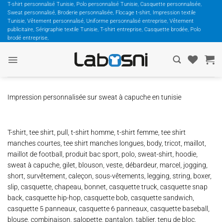
Passer
T-shirt personnalisé Tunisie, Polo personnalisé Tunisie, Casquette personnalisée,
Sweat personnalisé, Broderie personnalisée, Flocage t-shirt, Impression textile
au
Tunisie, Vêtement personnalisé, Uniforme personnalisé entreprise, Vêtement
contenu
publicitaire, Sérigraphie textile Tunisie, T-shirt entreprise, Casquette brodée, Polo
brodé entreprise,
Impression personnalisée sur sweat à capuche en tunisie
T-shirt, tee shirt, pull, t-shirt homme, t-shirt femme, tee shirt
manches courtes, tee shirt manches longues, body, tricot, maillot,
maillot de football, produit bac sport, polo, sweat-shirt, hoodie,
sweat à capuche, gilet, blouson, veste, débardeur, marcel, jogging,
short, survêtement, caleçon, sous-vêtements, legging, string, boxer,
slip, casquette, chapeau, bonnet, casquette truck, casquette snap
back, casquette hip-hop, casquette bob, casquette sandwich,
casquette 5 panneaux, casquette 6 panneaux, casquette baseball,
blouse, combinaison, salopette, pantalon, tablier, tenu de bloc,