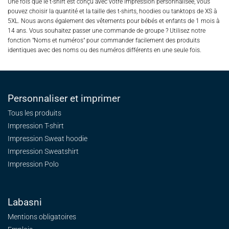
Une fois que le t-shirt est conçu avec votre impression personnalisée, vous
pouvez choisir la quantité et la taille des t-shirts, hoodies ou tanktops de XS à
5XL. Nous avons également des vêtements pour bébés et enfants de 1 mois à
14 ans. Vous souhaitez passer une commande de groupe ? Utilisez notre
fonction "Noms et numéros" pour commander facilement des produits
identiques avec des noms ou des numéros différents en une seule fois.
Personnaliser et imprimer
Tous les produits
Impression T-shirt
Impression Sweat
hoodie
Impression Sweatshirt
Impression Polo
Labasni
Mentions obligatoires