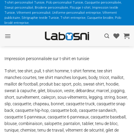
Passer
T-shirt personnalisé Tunisie, Polo personnalisé Tunisie, Casquette personnalisée,
Sweat personnalisé, Broderie personnalisée, Flocage t-shirt, Impression textile
au
Tunisie, Vêtement personnalisé, Uniforme personnalisé entreprise, Vêtement
contenu
publicitaire, Sérigraphie textile Tunisie, T-shirt entreprise, Casquette brodée, Polo
brodé entreprise,
Impression personnalisée sur t-shirt en tunisie
T-shirt, tee shirt, pull, t-shirt homme, t-shirt femme, tee shirt
manches courtes, tee shirt manches longues, body, tricot, maillot,
maillot de football, produit bac sport, polo, sweat-shirt, hoodie,
sweat à capuche, gilet, blouson, veste, débardeur, marcel, jogging,
short, survêtement, caleçon, sous-vêtements, legging, string, boxer,
slip, casquette, chapeau, bonnet, casquette truck, casquette snap
back, casquette hip-hop, casquette bob, casquette sandwich,
casquette 5 panneaux, casquette 6 panneaux, casquette baseball,
blouse, combinaison, salopette, pantalon, tablier, tenu de bloc,
tunique, chemise, tenu de travail, vêtement de sécurité, gilet de