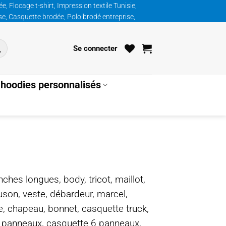
, Flocage t-shirt, Impression textile Tunisie,
ise, Casquette brodée, Polo brodé entreprise,
Se connecter
hoodies personnalisés
nches longues, body, tricot, maillot,
ouson, veste, débardeur, marcel,
te, chapeau, bonnet, casquette truck,
5 panneaux, casquette 6 panneaux,