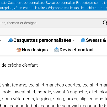
nisie, Casquette personnalisée, Sweat personnalisé, Broderie personnalisée
prise, Vêtement publicitaire, Sérigraphie textile Tunisie, T-shirt entrepr
Casquettes personnalisées
Sweats & 
Nos designs
Devis et contact
 de crèche d’enfant
e, t-shirt femme, tee shirt manches courtes, tee shirt ma
t, polo, sweat-shirt, hoodie, sweat à capuche, gilet, bl
, sous-vêtements, legging, string, boxer, slip, casquet
-hop, casquette bob, casquette sandwich, casquette 