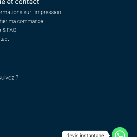
de et contact
ormations sur l'impression
ifier ma commande
e & FAQ
tact
uivez ?
devis instantané