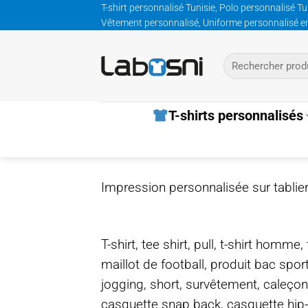
Passer
T-shirt personnalisé Tunisie, Polo personnalisé Tu
Vêtement personnalisé, Uniforme personnalisé entre
au
contenu
Recherche
pour :
T-shirts personnalisés
Impression personnalisée sur tablier
T-shirt, tee shirt, pull, t-shirt homm
maillot de football, produit bac spor
jogging, short, survêtement, caleçon
casquette snap back, casquette hip