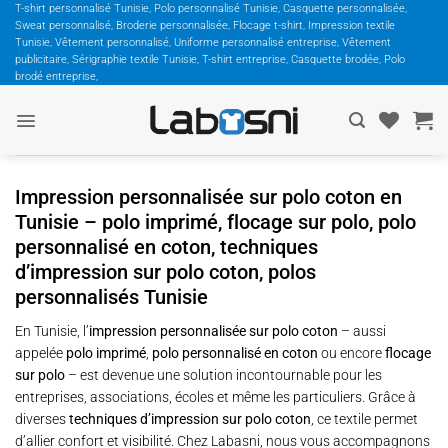
Passer
T-shirt personnalisé Tunisie, Polo personnalisé Tunisie, Casquette personnalisée,
Sweat personnalisé, Broderie personnalisée, Flocage t-shirt, Impression textile
au
Tunisie, Vêtement personnalisé, Uniforme personnalisé entreprise, Vêtement
contenu
publicitaire, Sérigraphie textile Tunisie, T-shirt entreprise, Casquette brodée, Polo
brodé entreprise,
Impression personnalisée sur polo coton en
Tunisie – polo imprimé, flocage sur polo, polo
personnalisé en coton, techniques
d’impression sur polo coton, polos
personnalisés Tunisie
En Tunisie, l’
impression personnalisée sur polo coton
– aussi
appelée
polo imprimé
,
polo personnalisé en coton
ou encore
flocage
sur polo
– est devenue une solution incontournable pour les
entreprises, associations, écoles et même les particuliers. Grâce à
diverses
techniques d’impression sur polo coton
, ce textile permet
d’allier confort et visibilité. Chez Labasni, nous vous accompagnons