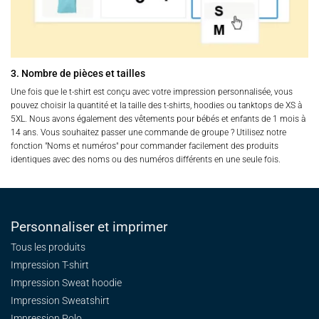
3. Nombre de pièces et tailles
Une fois que le t-shirt est conçu avec votre impression personnalisée, vous
pouvez choisir la quantité et la taille des t-shirts, hoodies ou tanktops de XS à
5XL. Nous avons également des vêtements pour bébés et enfants de 1 mois à
14 ans. Vous souhaitez passer une commande de groupe ? Utilisez notre
fonction "Noms et numéros" pour commander facilement des produits
identiques avec des noms ou des numéros différents en une seule fois.
Personnaliser et imprimer
Tous les produits
Impression T-shirt
Impression Sweat
hoodie
Impression Sweatshirt
Impression Polo