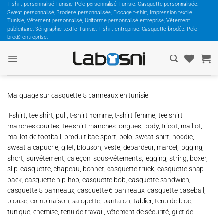
Passer
T-shirt personnalisé Tunisie, Polo personnalisé Tunisie, Casquette personnalisée,
Sweat personnalisé, Broderie personnalisée, Flocage t-shirt, Impression textile
au
Tunisie, Vêtement personnalisé, Uniforme personnalisé entreprise, Vêtement
contenu
publicitaire, Sérigraphie textile Tunisie, T-shirt entreprise, Casquette brodée, Polo
brodé entreprise,
Marquage sur casquette 5 panneaux en tunisie
T-shirt, tee shirt, pull, t-shirt homme, t-shirt femme, tee shirt
manches courtes, tee shirt manches longues, body, tricot, maillot,
maillot de football, produit bac sport, polo, sweat-shirt, hoodie,
sweat à capuche, gilet, blouson, veste, débardeur, marcel, jogging,
short, survêtement, caleçon, sous-vêtements, legging, string, boxer,
slip, casquette, chapeau, bonnet, casquette truck, casquette snap
back, casquette hip-hop, casquette bob, casquette sandwich,
casquette 5 panneaux, casquette 6 panneaux, casquette baseball,
blouse, combinaison, salopette, pantalon, tablier, tenu de bloc,
tunique, chemise, tenu de travail, vêtement de sécurité, gilet de