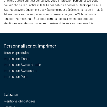
Une fois que le t-shirt est conçu avec votre impression personnalisée, vous
pouvez choisir la quantité et la taille des t-shirts, hoodies ou tanktops de XS à
5XL. Nous avons également des vêtements pour bébés et enfants de 1 mois à
14 ans. Vous souhaitez passer une commande de groupe ? Utilisez notre
fonction "Noms et numéros" pour commander facilement des produits
identiques avec des noms ou des numéros différents en une seule fois.
Personnaliser et imprimer
Tous les produits
Impression T-shirt
Impression Sweat
hoodie
Impression Sweatshirt
Impression Polo
Labasni
Mentions obligatoires