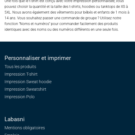
Une fois que le t-shirt est conçu avec votre impression personnalisée, vous
pouvez choisir la quantité et la taille des t-shirts, hoodies ou tanktops de XS à
5XL. Nous avons également des vêtements pour bébés et enfants de 1 mois à
14 ans. Vous souhaitez passer une commande de groupe ? Utilisez notre
fonction "Noms et numéros" pour commander facilement des produits
identiques avec des noms ou des numéros différents en une seule fois.
Personnaliser et imprimer
Tous les produits
Impression T-shirt
Impression Sweat
hoodie
Impression Sweatshirt
Impression Polo
Labasni
Mentions obligatoires