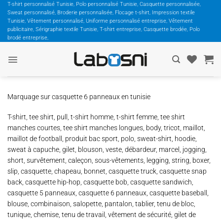
Passer
T-shirt personnalisé Tunisie, Polo personnalisé Tunisie, Casquette personnalisée,
Sweat personnalisé, Broderie personnalisée, Flocage t-shirt, Impression textile
au
Tunisie, Vêtement personnalisé, Uniforme personnalisé entreprise, Vêtement
contenu
publicitaire, Sérigraphie textile Tunisie, T-shirt entreprise, Casquette brodée, Polo
brodé entreprise,
Marquage sur casquette 6 panneaux en tunisie
T-shirt, tee shirt, pull, t-shirt homme, t-shirt femme, tee shirt
manches courtes, tee shirt manches longues, body, tricot, maillot,
maillot de football, produit bac sport, polo, sweat-shirt, hoodie,
sweat à capuche, gilet, blouson, veste, débardeur, marcel, jogging,
short, survêtement, caleçon, sous-vêtements, legging, string, boxer,
slip, casquette, chapeau, bonnet, casquette truck, casquette snap
back, casquette hip-hop, casquette bob, casquette sandwich,
casquette 5 panneaux, casquette 6 panneaux, casquette baseball,
blouse, combinaison, salopette, pantalon, tablier, tenu de bloc,
tunique, chemise, tenu de travail, vêtement de sécurité, gilet de