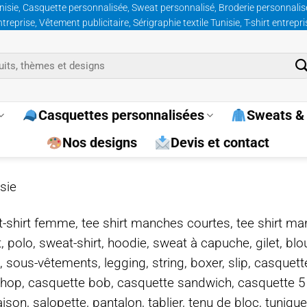
nisie, Casquette personnalisée, Sweat personnalisé, Broderie personnalisée
prise, Vêtement publicitaire, Sérigraphie textile Tunisie, T-shirt entrepr
Casquettes personnalisées
Sweats & 
Nos designs
Devis et contact
sie
e, t-shirt femme, tee shirt manches courtes, tee shirt ma
t, polo, sweat-shirt, hoodie, sweat à capuche, gilet, bl
, sous-vêtements, legging, string, boxer, slip, casquet
-hop, casquette bob, casquette sandwich, casquette 
on, salopette, pantalon, tablier, tenu de bloc, tunique