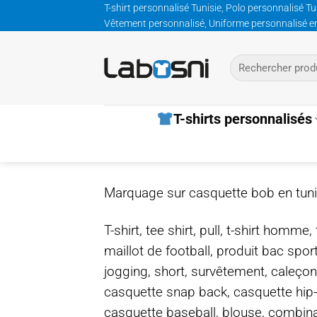
Passer
T-shirt personnalisé Tunisie, Polo personnalisé Tu
Vêtement personnalisé, Uniforme personnalisé entre
au
contenu
Recherche
pour :
T-shirts personnalisés
Marquage sur casquette bob en tuni
T-shirt, tee shirt, pull, t-shirt homm
maillot de football, produit bac spor
jogging, short, survêtement, caleçon
casquette snap back, casquette hip
casquette baseball, blouse, combinais