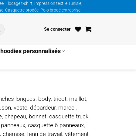
, Flocage t-shirt, Impression textile Tunisie,
ise, Casquette brodée, Polo brodé entreprise,
Se connecter
hoodies personnalisés
nches longues, body, tricot, maillot,
ouson, veste, débardeur, marcel,
te, chapeau, bonnet, casquette truck,
5 panneaux, casquette 6 panneaux,
, chemise, tenu de travail, vêtement