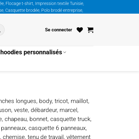
, Flocage t-shirt, Impression textile Tunisie,
ise, Casquette brodée, Polo brodé entreprise,
Se connecter
hoodies personnalisés
nches longues, body, tricot, maillot,
ouson, veste, débardeur, marcel,
te, chapeau, bonnet, casquette truck,
5 panneaux, casquette 6 panneaux,
, chemise, tenu de travail, vêtement