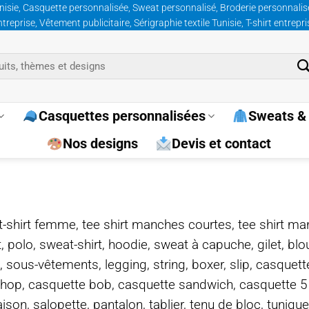
nisie, Casquette personnalisée, Sweat personnalisé, Broderie personnalisée
prise, Vêtement publicitaire, Sérigraphie textile Tunisie, T-shirt entrepr
Casquettes personnalisées
Sweats & 
Nos designs
Devis et contact
e, t-shirt femme, tee shirt manches courtes, tee shirt ma
t, polo, sweat-shirt, hoodie, sweat à capuche, gilet, bl
, sous-vêtements, legging, string, boxer, slip, casquet
-hop, casquette bob, casquette sandwich, casquette 
on, salopette, pantalon, tablier, tenu de bloc, tunique