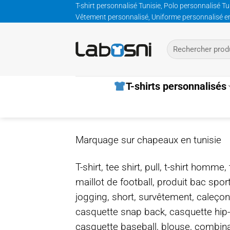
Passer
T-shirt personnalisé Tunisie, Polo personnalisé Tu
Vêtement personnalisé, Uniforme personnalisé entre
au
contenu
Recherche
pour :
T-shirts personnalisés
Marquage sur chapeaux en tunisie
T-shirt, tee shirt, pull, t-shirt homm
maillot de football, produit bac spor
jogging, short, survêtement, caleçon
casquette snap back, casquette hip
casquette baseball, blouse, combinais