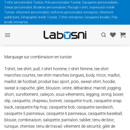
Passer
T-shirt personnalisé Tunisie, Polo personnalisé Tunisie, Casquette personnalisée,
Sweat personnalisé, Broderie personnalisée, Flocage t-shirt, Impression textile
au
Tunisie, Vêtement personnalisé, Uniforme personnalisé entreprise, Vêtement
contenu
publicitaire, Sérigraphie textile Tunisie, T-shirt entreprise, Casquette brodée, Polo
brodé entreprise,
Marquage sur combinaison en tunisie
T-shirt, tee shirt, pull, t-shirt homme, t-shirt femme, tee shirt
manches courtes, tee shirt manches longues, body, tricot, maillot,
maillot de football, produit bac sport, polo, sweat-shirt, hoodie,
sweat à capuche, gilet, blouson, veste, débardeur, marcel, jogging,
short, survêtement, caleçon, sous-vêtements, legging, string, boxer,
slip, casquette, chapeau, bonnet, casquette truck, casquette snap
back, casquette hip-hop, casquette bob, casquette sandwich,
casquette 5 panneaux, casquette 6 panneaux, casquette baseball,
blouse, combinaison, salopette, pantalon, tablier, tenu de bloc,
tunique, chemise, tenu de travail, vêtement de sécurité, gilet de