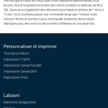
Une fois que le t-shirt est conçu avec votre impression personnalisée, vous
pouvez choisir la quantité et la taille des t-shirts, hoodies ou tanktops de XS à
5XL. Nous avons également des vêtements pour bébés et enfants de 1 mois à
14 ans. Vous souhaitez passer une commande de groupe ? Utilisez notre
fonction "Noms et numéros" pour commander facilement des produits
identiques avec des noms ou des numéros différents en une seule fois.
Personnaliser et imprimer
Tous les produits
Impression T-shirt
Impression Sweat
hoodie
Impression Sweatshirt
Impression Polo
Labasni
Mentions obligatoires