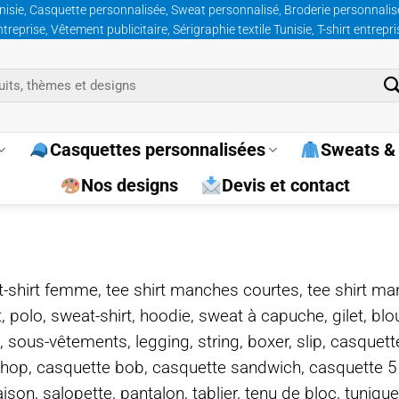
nisie, Casquette personnalisée, Sweat personnalisé, Broderie personnalisée
prise, Vêtement publicitaire, Sérigraphie textile Tunisie, T-shirt entrepr
Casquettes personnalisées
Sweats & 
Nos designs
Devis et contact
e, t-shirt femme, tee shirt manches courtes, tee shirt ma
t, polo, sweat-shirt, hoodie, sweat à capuche, gilet, bl
, sous-vêtements, legging, string, boxer, slip, casquet
-hop, casquette bob, casquette sandwich, casquette 
on, salopette, pantalon, tablier, tenu de bloc, tunique