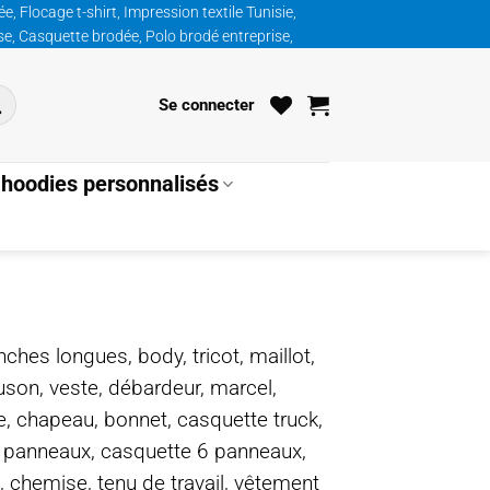
, Flocage t-shirt, Impression textile Tunisie,
ise, Casquette brodée, Polo brodé entreprise,
Se connecter
hoodies personnalisés
nches longues, body, tricot, maillot,
ouson, veste, débardeur, marcel,
te, chapeau, bonnet, casquette truck,
5 panneaux, casquette 6 panneaux,
, chemise, tenu de travail, vêtement