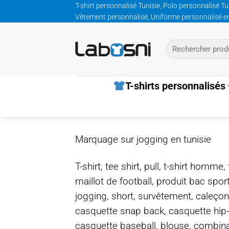
Passer
T-shirt personnalisé Tunisie, Polo personnalisé Tu
Vêtement personnalisé, Uniforme personnalisé entre
au
contenu
Recherche
pour :
T-shirts personnalisés
Marquage sur jogging en tunisie
T-shirt, tee shirt, pull, t-shirt homm
maillot de football, produit bac spor
jogging, short, survêtement, caleçon
casquette snap back, casquette hip
casquette baseball, blouse, combinais