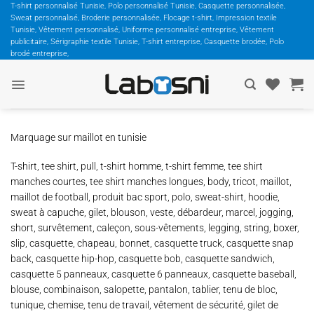
Passer
T-shirt personnalisé Tunisie, Polo personnalisé Tunisie, Casquette personnalisée,
Sweat personnalisé, Broderie personnalisée, Flocage t-shirt, Impression textile
au
Tunisie, Vêtement personnalisé, Uniforme personnalisé entreprise, Vêtement
contenu
publicitaire, Sérigraphie textile Tunisie, T-shirt entreprise, Casquette brodée, Polo
brodé entreprise,
Marquage sur maillot en tunisie
T-shirt, tee shirt, pull, t-shirt homme, t-shirt femme, tee shirt
manches courtes, tee shirt manches longues, body, tricot, maillot,
maillot de football, produit bac sport, polo, sweat-shirt, hoodie,
sweat à capuche, gilet, blouson, veste, débardeur, marcel, jogging,
short, survêtement, caleçon, sous-vêtements, legging, string, boxer,
slip, casquette, chapeau, bonnet, casquette truck, casquette snap
back, casquette hip-hop, casquette bob, casquette sandwich,
casquette 5 panneaux, casquette 6 panneaux, casquette baseball,
blouse, combinaison, salopette, pantalon, tablier, tenu de bloc,
tunique, chemise, tenu de travail, vêtement de sécurité, gilet de