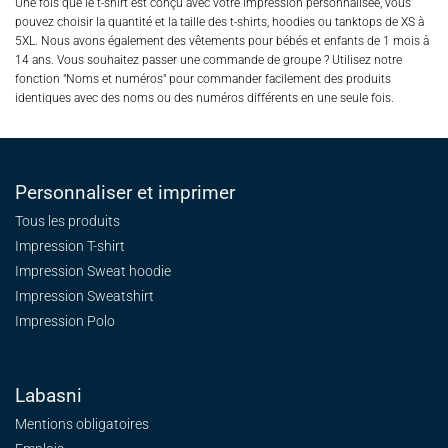
Une fois que le t-shirt est conçu avec votre impression personnalisée, vous
pouvez choisir la quantité et la taille des t-shirts, hoodies ou tanktops de XS à
5XL. Nous avons également des vêtements pour bébés et enfants de 1 mois à
14 ans. Vous souhaitez passer une commande de groupe ? Utilisez notre
fonction "Noms et numéros" pour commander facilement des produits
identiques avec des noms ou des numéros différents en une seule fois.
Personnaliser et imprimer
Tous les produits
Impression T-shirt
Impression Sweat
hoodie
Impression Sweatshirt
Impression Polo
Labasni
Mentions obligatoires