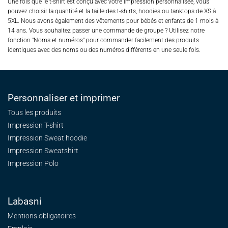
Une fois que le t-shirt est conçu avec votre impression personnalisée, vous
pouvez choisir la quantité et la taille des t-shirts, hoodies ou tanktops de XS à
5XL. Nous avons également des vêtements pour bébés et enfants de 1 mois à
14 ans. Vous souhaitez passer une commande de groupe ? Utilisez notre
fonction "Noms et numéros" pour commander facilement des produits
identiques avec des noms ou des numéros différents en une seule fois.
Personnaliser et imprimer
Tous les produits
Impression T-shirt
Impression Sweat
hoodie
Impression Sweatshirt
Impression Polo
Labasni
Mentions obligatoires