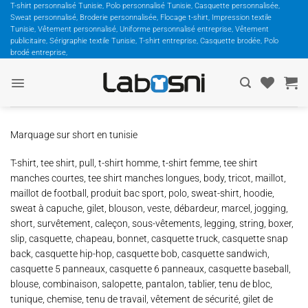
Passer
T-shirt personnalisé Tunisie, Polo personnalisé Tunisie, Casquette personnalisée,
Sweat personnalisé, Broderie personnalisée, Flocage t-shirt, Impression textile
au
Tunisie, Vêtement personnalisé, Uniforme personnalisé entreprise, Vêtement
contenu
publicitaire, Sérigraphie textile Tunisie, T-shirt entreprise, Casquette brodée, Polo
brodé entreprise,
Marquage sur short en tunisie
T-shirt, tee shirt, pull, t-shirt homme, t-shirt femme, tee shirt
manches courtes, tee shirt manches longues, body, tricot, maillot,
maillot de football, produit bac sport, polo, sweat-shirt, hoodie,
sweat à capuche, gilet, blouson, veste, débardeur, marcel, jogging,
short, survêtement, caleçon, sous-vêtements, legging, string, boxer,
slip, casquette, chapeau, bonnet, casquette truck, casquette snap
back, casquette hip-hop, casquette bob, casquette sandwich,
casquette 5 panneaux, casquette 6 panneaux, casquette baseball,
blouse, combinaison, salopette, pantalon, tablier, tenu de bloc,
tunique, chemise, tenu de travail, vêtement de sécurité, gilet de