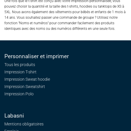
Une fois que le t-shirt est conçu avec votre impression personnalisée, vous
pouvez choisir la quantité et la taille des t-shirts, hoodies ou tanktops de XS à
5XL. Nous avons également des vêtements pour bébés et enfants de 1 mois à
14 ans. Vous souhaitez passer une commande de groupe ? Utilisez notre
fonction "Noms et numéros" pour commander facilement des produits
identiques avec des noms ou des numéros différents en une seule fois.
Personnaliser et imprimer
Tous les produits
Impression T-shirt
Impression Sweat
hoodie
Impression Sweatshirt
Impression Polo
Labasni
Mentions obligatoires