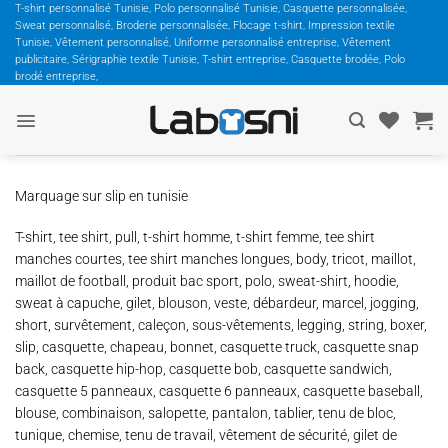
Passer
T-shirt personnalisé Tunisie, Polo personnalisé Tunisie, Casquette personnalisée,
Sweat personnalisé, Broderie personnalisée, Flocage t-shirt, Impression textile
au
Tunisie, Vêtement personnalisé, Uniforme personnalisé entreprise, Vêtement
contenu
publicitaire, Sérigraphie textile Tunisie, T-shirt entreprise, Casquette brodée, Polo
brodé entreprise,
Marquage sur slip en tunisie
T-shirt, tee shirt, pull, t-shirt homme, t-shirt femme, tee shirt
manches courtes, tee shirt manches longues, body, tricot, maillot,
maillot de football, produit bac sport, polo, sweat-shirt, hoodie,
sweat à capuche, gilet, blouson, veste, débardeur, marcel, jogging,
short, survêtement, caleçon, sous-vêtements, legging, string, boxer,
slip, casquette, chapeau, bonnet, casquette truck, casquette snap
back, casquette hip-hop, casquette bob, casquette sandwich,
casquette 5 panneaux, casquette 6 panneaux, casquette baseball,
blouse, combinaison, salopette, pantalon, tablier, tenu de bloc,
tunique, chemise, tenu de travail, vêtement de sécurité, gilet de