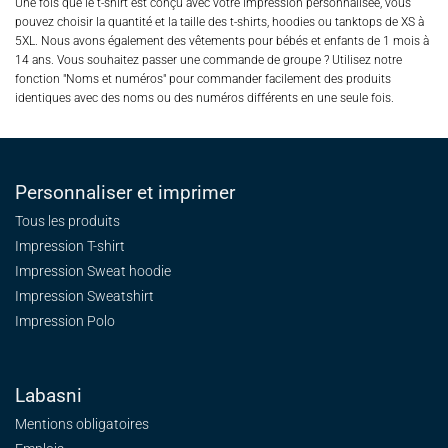
Une fois que le t-shirt est conçu avec votre impression personnalisée, vous
pouvez choisir la quantité et la taille des t-shirts, hoodies ou tanktops de XS à
5XL. Nous avons également des vêtements pour bébés et enfants de 1 mois à
14 ans. Vous souhaitez passer une commande de groupe ? Utilisez notre
fonction "Noms et numéros" pour commander facilement des produits
identiques avec des noms ou des numéros différents en une seule fois.
Personnaliser et imprimer
Tous les produits
Impression T-shirt
Impression Sweat
hoodie
Impression Sweatshirt
Impression Polo
Labasni
Mentions obligatoires