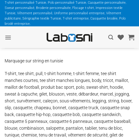
Passer
T-shirt personnalisé Tunisie, Polo personnalisé Tunisie, Casquette personnalisée,
Sweat personnalisé, Broderie personnalisée, Flocage t-shirt, Impression textile
au
Tunisie, Vêtement personnalisé, Uniforme personnalisé entreprise, Vêtement
contenu
publicitaire, Sérigraphie textile Tunisie, T-shirt entreprise, Casquette brodée, Polo
brodé entreprise,
Marquage sur string en tunisie
T-shirt, tee shirt, pull, t-shirt homme, t-shirt femme, tee shirt
manches courtes, tee shirt manches longues, body, tricot, maillot,
maillot de football, produit bac sport, polo, sweat-shirt, hoodie,
sweat à capuche, gilet, blouson, veste, débardeur, marcel, jogging,
short, survêtement, caleçon, sous-vêtements, legging, string, boxer,
slip, casquette, chapeau, bonnet, casquette truck, casquette snap
back, casquette hip-hop, casquette bob, casquette sandwich,
casquette 5 panneaux, casquette 6 panneaux, casquette baseball,
blouse, combinaison, salopette, pantalon, tablier, tenu de bloc,
tunique, chemise, tenu de travail, vêtement de sécurité, gilet de