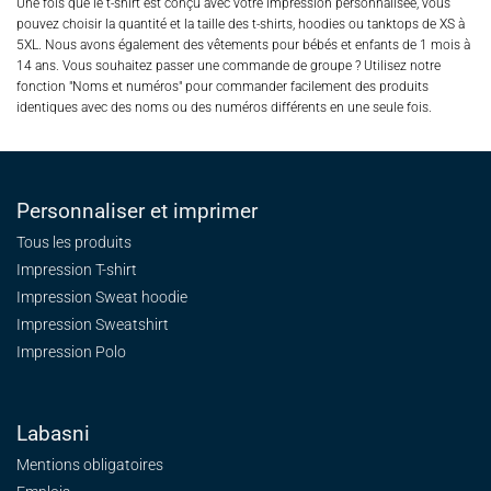
Une fois que le t-shirt est conçu avec votre impression personnalisée, vous
pouvez choisir la quantité et la taille des t-shirts, hoodies ou tanktops de XS à
5XL. Nous avons également des vêtements pour bébés et enfants de 1 mois à
14 ans. Vous souhaitez passer une commande de groupe ? Utilisez notre
fonction "Noms et numéros" pour commander facilement des produits
identiques avec des noms ou des numéros différents en une seule fois.
Personnaliser et imprimer
Tous les produits
Impression T-shirt
Impression Sweat
hoodie
Impression Sweatshirt
Impression Polo
Labasni
Mentions obligatoires