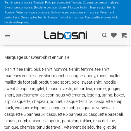
Passer
T-shirt personnalisé Tunisie, Polo personnalisé Tunisie, Casquette personnalisée,
Sweat personnalisé, Broderie personnalisée, Flocage t-shirt, Impression textile
au
Tunisie, Vêtement personnalisé, Uniforme personnalisé entreprise, Vêtement
contenu
publicitaire, Sérigraphie textile Tunisie, T-shirt entreprise, Casquette brodée, Polo
brodé entreprise,
Marquage sur sweat-shirt en tunisie
T-shirt, tee shirt, pull, t-shirt homme, t-shirt femme, tee shirt
manches courtes, tee shirt manches longues, body, tricot, maillot,
maillot de football, produit bac sport, polo, sweat-shirt, hoodie,
sweat à capuche, gilet, blouson, veste, débardeur, marcel, jogging,
short, survêtement, caleçon, sous-vêtements, legging, string, boxer,
slip, casquette, chapeau, bonnet, casquette truck, casquette snap
back, casquette hip-hop, casquette bob, casquette sandwich,
casquette 5 panneaux, casquette 6 panneaux, casquette baseball,
blouse, combinaison, salopette, pantalon, tablier, tenu de bloc,
tunique, chemise, tenu de travail, vêtement de sécurité, gilet de