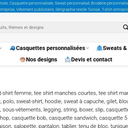
nisie, Casquette personnalisée, Sweat personnalisé, Broderie personnalisée
prise, Vêtement publicitaire, Sérigraphie textile Tunisie, T-shirt entrepr
Casquettes personnalisées
Sweats & 
Nos designs
Devis et contact
e, t-shirt femme, tee shirt manches courtes, tee shirt ma
t, polo, sweat-shirt, hoodie, sweat à capuche, gilet, bl
, sous-vêtements, legging, string, boxer, slip, casquet
-hop, casquette bob, casquette sandwich, casquette 
on, salopette, pantalon, tablier, tenu de bloc, tunique