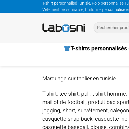
Passer
T-shirt personnalisé Tunisie, Polo personnalisé Tu
Vêtement personnalisé, Uniforme personnalisé entre
au
contenu
Recherche
pour :
T-shirts personnalisés
Marquage sur tablier en tunisie
T-shirt, tee shirt, pull, t-shirt homm
maillot de football, produit bac spor
jogging, short, survêtement, caleçon
casquette snap back, casquette hip
casquette baseball, blouse, combinais