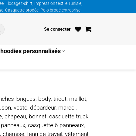
, Flocage t-shirt, Impression textile Tunisie,
ise, Casquette brodée, Polo brodé entreprise,
Se connecter
hoodies personnalisés
nches longues, body, tricot, maillot,
ouson, veste, débardeur, marcel,
te, chapeau, bonnet, casquette truck,
5 panneaux, casquette 6 panneaux,
, chemise, tenu de travail, vêtement