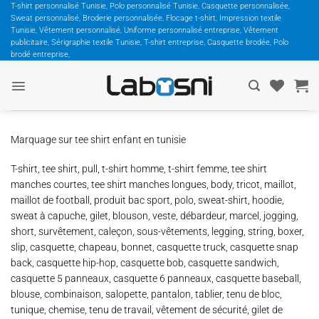
Passer
T-shirt personnalisé Tunisie, Polo personnalisé Tunisie, Casquette personnalisée,
Sweat personnalisé, Broderie personnalisée, Flocage t-shirt, Impression textile
au
Tunisie, Vêtement personnalisé, Uniforme personnalisé entreprise, Vêtement
contenu
publicitaire, Sérigraphie textile Tunisie, T-shirt entreprise, Casquette brodée, Polo
brodé entreprise,
Marquage sur tee shirt enfant en tunisie
T-shirt, tee shirt, pull, t-shirt homme, t-shirt femme, tee shirt
manches courtes, tee shirt manches longues, body, tricot, maillot,
maillot de football, produit bac sport, polo, sweat-shirt, hoodie,
sweat à capuche, gilet, blouson, veste, débardeur, marcel, jogging,
short, survêtement, caleçon, sous-vêtements, legging, string, boxer,
slip, casquette, chapeau, bonnet, casquette truck, casquette snap
back, casquette hip-hop, casquette bob, casquette sandwich,
casquette 5 panneaux, casquette 6 panneaux, casquette baseball,
blouse, combinaison, salopette, pantalon, tablier, tenu de bloc,
tunique, chemise, tenu de travail, vêtement de sécurité, gilet de