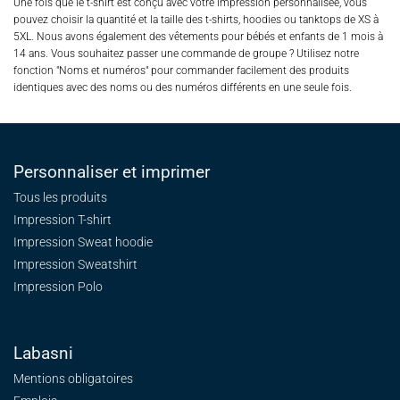
Une fois que le t-shirt est conçu avec votre impression personnalisée, vous
pouvez choisir la quantité et la taille des t-shirts, hoodies ou tanktops de XS à
5XL. Nous avons également des vêtements pour bébés et enfants de 1 mois à
14 ans. Vous souhaitez passer une commande de groupe ? Utilisez notre
fonction "Noms et numéros" pour commander facilement des produits
identiques avec des noms ou des numéros différents en une seule fois.
Personnaliser et imprimer
Tous les produits
Impression T-shirt
Impression Sweat
hoodie
Impression Sweatshirt
Impression Polo
Labasni
Mentions obligatoires