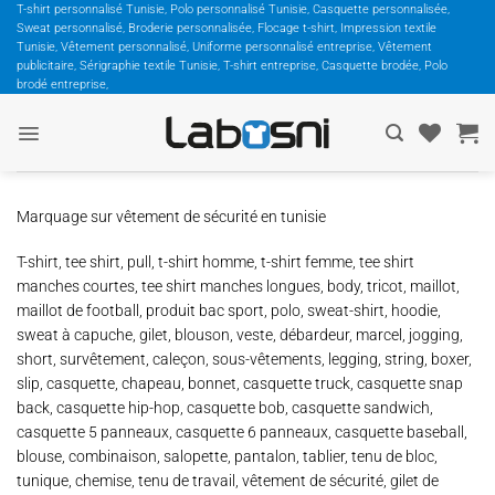
Passer
T-shirt personnalisé Tunisie, Polo personnalisé Tunisie, Casquette personnalisée,
Sweat personnalisé, Broderie personnalisée, Flocage t-shirt, Impression textile
au
Tunisie, Vêtement personnalisé, Uniforme personnalisé entreprise, Vêtement
contenu
publicitaire, Sérigraphie textile Tunisie, T-shirt entreprise, Casquette brodée, Polo
brodé entreprise,
Marquage sur vêtement de sécurité en tunisie
T-shirt, tee shirt, pull, t-shirt homme, t-shirt femme, tee shirt
manches courtes, tee shirt manches longues, body, tricot, maillot,
maillot de football, produit bac sport, polo, sweat-shirt, hoodie,
sweat à capuche, gilet, blouson, veste, débardeur, marcel, jogging,
short, survêtement, caleçon, sous-vêtements, legging, string, boxer,
slip, casquette, chapeau, bonnet, casquette truck, casquette snap
back, casquette hip-hop, casquette bob, casquette sandwich,
casquette 5 panneaux, casquette 6 panneaux, casquette baseball,
blouse, combinaison, salopette, pantalon, tablier, tenu de bloc,
tunique, chemise, tenu de travail, vêtement de sécurité, gilet de