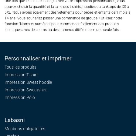
Une fois que le t-shirt est conçu avec votre impression personnalisée, vous
pouvez choisir la quantité et la taille des t-shirts, hoodies ou tanktops de XS à
5XL. Nous avons également des vêtements pour bébés et enfants de 1 mois à
14 ans. Vous souhaitez passer une commande de groupe ? Utilisez notre
fonction "Noms et numéros" pour commander facilement des produits
identiques avec des noms ou des numéros différents en une seule fois.
Personnaliser et imprimer
Tous les produits
Impression T-shirt
Impression Sweat
hoodie
Impression Sweatshirt
Impression Polo
Labasni
Mentions obligatoires