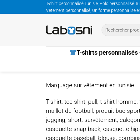
Passer
T-shirt personnalisé Tunisie, Polo personnalisé Tu
Vêtement personnalisé, Uniforme personnalisé entre
au
contenu
Recherche
pour :
T-shirts personnalisés
Marquage sur vêtement en tunisie
T-shirt, tee shirt, pull, t-shirt homm
maillot de football, produit bac spor
jogging, short, survêtement, caleçon
casquette snap back, casquette hip
casquette baseball, blouse, combinais