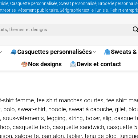
nisie, Casquette personnalisée, Sweat personnalisé, Broderie personnalisée
prise, Vêtement publicitaire, Sérigraphie textile Tunisie, T-shirt entrepr
Casquettes personnalisées
Sweats & 
Nos designs
Devis et contact
e, t-shirt femme, tee shirt manches courtes, tee shirt ma
t, polo, sweat-shirt, hoodie, sweat à capuche, gilet, bl
, sous-vêtements, legging, string, boxer, slip, casquet
-hop, casquette bob, casquette sandwich, casquette 
on, salopette, pantalon, tablier, tenu de bloc, tunique