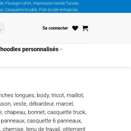
, Flocage t-shirt, Impression textile Tunisie,
ise, Casquette brodée, Polo brodé entreprise,
Se connecter
hoodies personnalisés
nches longues, body, tricot, maillot,
ouson, veste, débardeur, marcel,
te, chapeau, bonnet, casquette truck,
5 panneaux, casquette 6 panneaux,
, chemise, tenu de travail, vêtement