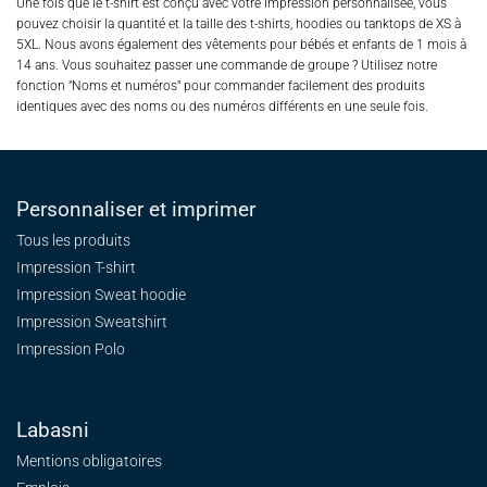
Une fois que le t-shirt est conçu avec votre impression personnalisée, vous
pouvez choisir la quantité et la taille des t-shirts, hoodies ou tanktops de XS à
5XL. Nous avons également des vêtements pour bébés et enfants de 1 mois à
14 ans. Vous souhaitez passer une commande de groupe ? Utilisez notre
fonction "Noms et numéros" pour commander facilement des produits
identiques avec des noms ou des numéros différents en une seule fois.
Personnaliser et imprimer
Tous les produits
Impression T-shirt
Impression Sweat
hoodie
Impression Sweatshirt
Impression Polo
Labasni
Mentions obligatoires