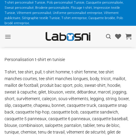
Passer
T-shirt personnalisé Tunisie, Polo personnalisé Tunisie, Casquette personnalisée,
Sweat personnalisé, Broderie personnalisée, Flocage t-shirt, Impression textile
au
Tunisie, Vêtement personnalisé, Uniforme personnalisé entreprise, Vêtement
contenu
publicitaire, Sérigraphie textile Tunisie, T-shirt entreprise, Casquette brodée, Polo
brodé entreprise,
Personalisation t-shirt en tunisie
T-shirt, tee shirt, pull, t-shirt homme, t-shirt femme, tee shirt
manches courtes, tee shirt manches longues, body, tricot, maillot,
maillot de football, produit bac sport, polo, sweat-shirt, hoodie,
sweat à capuche, gilet, blouson, veste, débardeur, marcel, jogging,
short, survêtement, caleçon, sous-vêtements, legging, string, boxer,
slip, casquette, chapeau, bonnet, casquette truck, casquette snap
back, casquette hip-hop, casquette bob, casquette sandwich,
casquette 5 panneaux, casquette 6 panneaux, casquette baseball,
blouse, combinaison, salopette, pantalon, tablier, tenu de bloc,
tunique, chemise, tenu de travail, vêtement de sécurité, gilet de