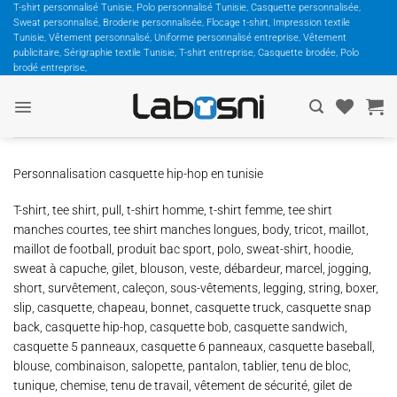
Passer
T-shirt personnalisé Tunisie, Polo personnalisé Tunisie, Casquette personnalisée,
Sweat personnalisé, Broderie personnalisée, Flocage t-shirt, Impression textile
au
Tunisie, Vêtement personnalisé, Uniforme personnalisé entreprise, Vêtement
contenu
publicitaire, Sérigraphie textile Tunisie, T-shirt entreprise, Casquette brodée, Polo
brodé entreprise,
Personnalisation casquette hip-hop en tunisie
T-shirt, tee shirt, pull, t-shirt homme, t-shirt femme, tee shirt
manches courtes, tee shirt manches longues, body, tricot, maillot,
maillot de football, produit bac sport, polo, sweat-shirt, hoodie,
sweat à capuche, gilet, blouson, veste, débardeur, marcel, jogging,
short, survêtement, caleçon, sous-vêtements, legging, string, boxer,
slip, casquette, chapeau, bonnet, casquette truck, casquette snap
back, casquette hip-hop, casquette bob, casquette sandwich,
casquette 5 panneaux, casquette 6 panneaux, casquette baseball,
blouse, combinaison, salopette, pantalon, tablier, tenu de bloc,
tunique, chemise, tenu de travail, vêtement de sécurité, gilet de