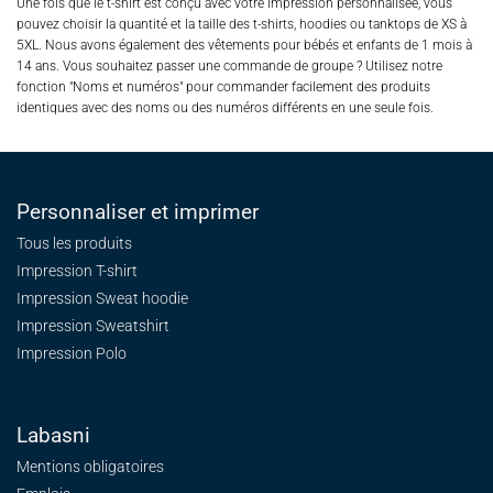
Une fois que le t-shirt est conçu avec votre impression personnalisée, vous
pouvez choisir la quantité et la taille des t-shirts, hoodies ou tanktops de XS à
5XL. Nous avons également des vêtements pour bébés et enfants de 1 mois à
14 ans. Vous souhaitez passer une commande de groupe ? Utilisez notre
fonction "Noms et numéros" pour commander facilement des produits
identiques avec des noms ou des numéros différents en une seule fois.
Personnaliser et imprimer
Tous les produits
Impression T-shirt
Impression Sweat
hoodie
Impression Sweatshirt
Impression Polo
Labasni
Mentions obligatoires