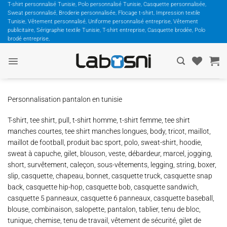
Passer
T-shirt personnalisé Tunisie, Polo personnalisé Tunisie, Casquette personnalisée,
Sweat personnalisé, Broderie personnalisée, Flocage t-shirt, Impression textile
au
Tunisie, Vêtement personnalisé, Uniforme personnalisé entreprise, Vêtement
contenu
publicitaire, Sérigraphie textile Tunisie, T-shirt entreprise, Casquette brodée, Polo
brodé entreprise,
Personnalisation pantalon en tunisie
T-shirt, tee shirt, pull, t-shirt homme, t-shirt femme, tee shirt
manches courtes, tee shirt manches longues, body, tricot, maillot,
maillot de football, produit bac sport, polo, sweat-shirt, hoodie,
sweat à capuche, gilet, blouson, veste, débardeur, marcel, jogging,
short, survêtement, caleçon, sous-vêtements, legging, string, boxer,
slip, casquette, chapeau, bonnet, casquette truck, casquette snap
back, casquette hip-hop, casquette bob, casquette sandwich,
casquette 5 panneaux, casquette 6 panneaux, casquette baseball,
blouse, combinaison, salopette, pantalon, tablier, tenu de bloc,
tunique, chemise, tenu de travail, vêtement de sécurité, gilet de